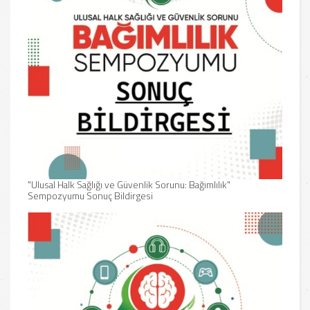
"Ulusal Halk Sağlığı ve Güvenlik Sorunu: Bağımlılık"
CUMH
Sempozyumu Sonuç Bildirgesi
Ulusal Halk Sağlığı ve Güvenlik Sorunu: Bağımlılık
Sempozyumu, kamu kurum ve kuruluşlarının üst düzey temsilcileri,
Türk 
alanında temayüz etmiş akademisyenler, uzmanlar, bürokratlar ve
olara