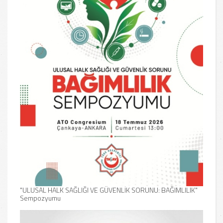
sivil toplum kuruluşlarının temsilcilerinin katılımıyla
Türk 
gerçekleştirildi.
TASAV
"ULUSAL HALK SAĞLIĞI VE GÜVENLİK SORUNU: BAĞIMLILIK"
Sempozyumu