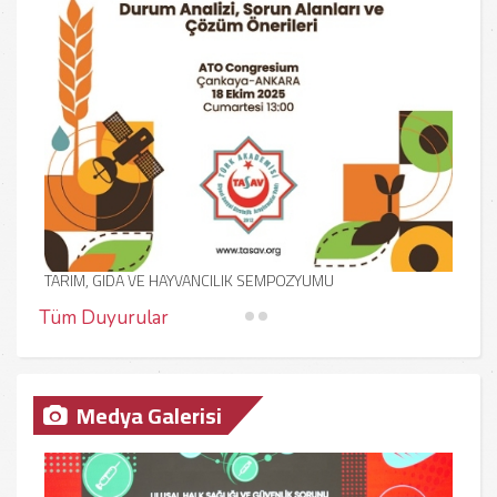
TASAV
Yıld
TARIM, GIDA VE HAYVANCILIK SEMPOZYUMU
Tüm Duyurular
"Tarım, Gıda ve Hayvancılık: Durum Analizi, Sorun Alanları ve
Medya Galerisi
TASAV
Çözüm Önerileri" sempozyumu, 18 Ekim 2025 tarihinde saat
kınıy
13.00'te ATO Congresium'da gerçekleştirilecektir. Etkinliğe katılım
hayat