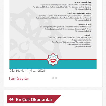
Sayı
Cilt: 16, No: 1 (Nisan 2025)
Tüm Sayılar
İleti
2010 yılında yayın hayatına başlayan dergimizin 70. sayısıyla
En Çok Okunanlar
tanıt
(16/1) okurlarının huzuruna çıkması, Türk Akademisi Siyasi Sosyal