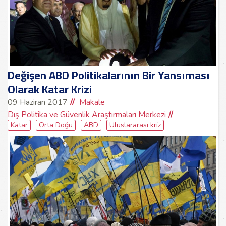
Değişen ABD Politikalarının Bir Yansıması
Olarak Katar Krizi
09 Haziran 2017
Makale
Dış Politika ve Güvenlik Araştırmaları Merkezi
Katar
Orta Doğu
ABD
Uluslararası kriz