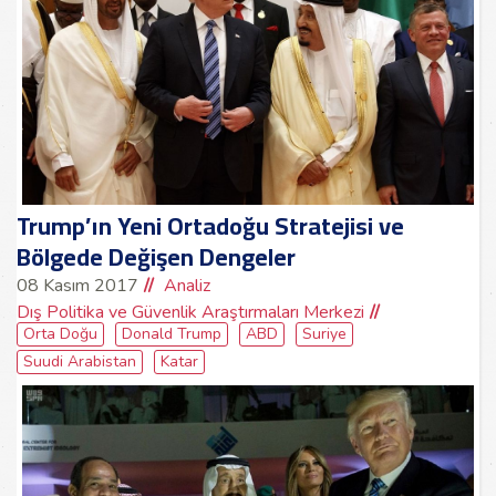
Trump’ın Yeni Ortadoğu Stratejisi ve
Bölgede Değişen Dengeler
08 Kasım 2017
Analiz
Dış Politika ve Güvenlik Araştırmaları Merkezi
Orta Doğu
Donald Trump
ABD
Suriye
Suudi Arabistan
Katar