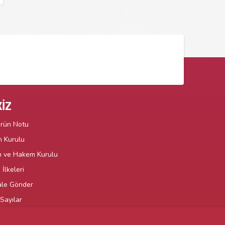
İZ
örün Notu
n Kurulu
m ve Hakem Kurulu
İlkeleri
le Gönder
Sayılar