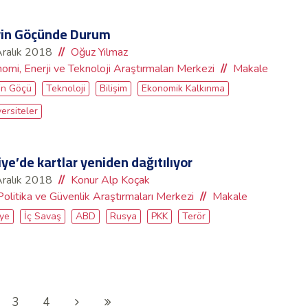
in Göçünde Durum
ralık 2018
Oğuz Yılmaz
omi, Enerji ve Teknoloji Araştırmaları Merkezi
Makale
in Göçü
Teknoloji
Bilişim
Ekonomik Kalkınma
ersiteler
iye’de kartlar yeniden dağıtılıyor
ralık 2018
Konur Alp Koçak
Politika ve Güvenlik Araştırmaları Merkezi
Makale
iye
İç Savaş
ABD
Rusya
PKK
Terör
3
4