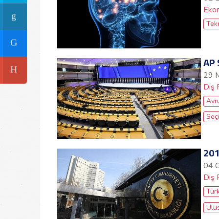
Ekon
Tekn
AP 
29 
Dış 
Avru
Seç
201
04 
Dış 
Türk
Ulus