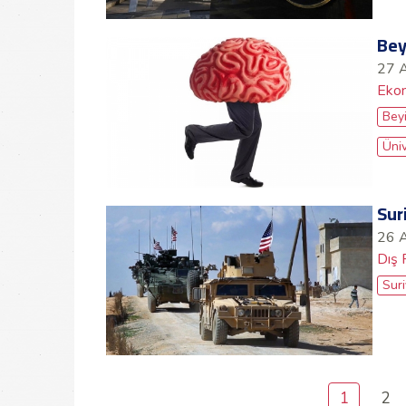
Bey
27 A
Ekon
Bey
Üniv
Sur
26 A
Dış 
Sur
1
2