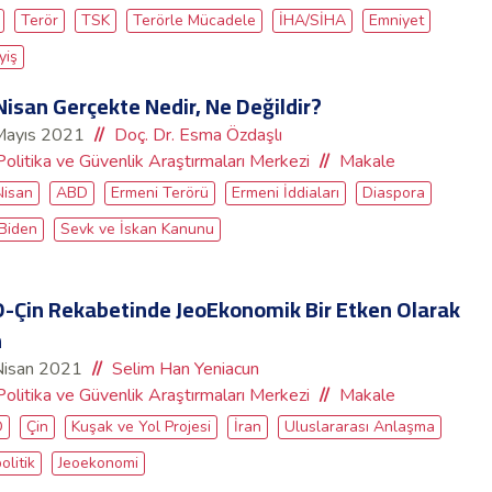
Terör
TSK
Terörle Mücadele
İHA/SİHA
Emniyet
yiş
Nisan Gerçekte Nedir, Ne Değildir?
Mayıs 2021
Doç. Dr. Esma Özdaşlı
Politika ve Güvenlik Araştırmaları Merkezi
Makale
Nisan
ABD
Ermeni Terörü
Ermeni İddiaları
Diaspora
 Biden
Sevk ve İskan Kanunu
-Çin Rekabetinde JeoEkonomik Bir Etken Olarak
n
Nisan 2021
Selim Han Yeniacun
Politika ve Güvenlik Araştırmaları Merkezi
Makale
D
Çin
Kuşak ve Yol Projesi
İran
Uluslararası Anlaşma
olitik
Jeoekonomi