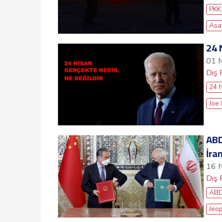
PKK
Asa
24 
01 
Dış 
24 
Joe
ABD
İra
16 
Dış 
AB
Jeop