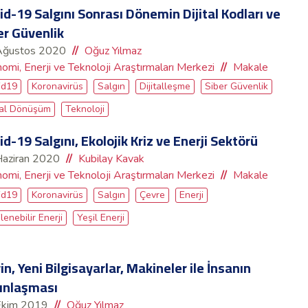
id-19 Salgını Sonrası Dönemin Dijital Kodları ve
er Güvenlik
Ağustos 2020
Oğuz Yılmaz
omi, Enerji ve Teknoloji Araştırmaları Merkezi
Makale
id19
Koronavirüs
Salgın
Dijitalleşme
Siber Güvenlik
ital Dönüşüm
Teknoloji
id-19 Salgını, Ekolojik Kriz ve Enerji Sektörü
Haziran 2020
Kubilay Kavak
omi, Enerji ve Teknoloji Araştırmaları Merkezi
Makale
id19
Koronavirüs
Salgın
Çevre
Enerji
lenebilir Enerji
Yeşil Enerji
in, Yeni Bilgisayarlar, Makineler ile İnsanın
ınlaşması
Ekim 2019
Oğuz Yılmaz