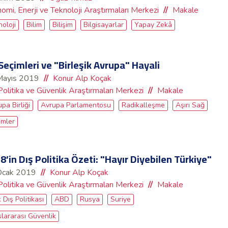
omi, Enerji ve Teknoloji Araştırmaları Merkezi
Makale
oloji
Bilim
Bilişim
Bilgisayarlar
Yapay Zekâ
Seçimleri ve "Birleşik Avrupa" Hayali
Mayıs 2019
Konur Alp Koçak
Politika ve Güvenlik Araştırmaları Merkezi
Makale
pa Birliği
Avrupa Parlamentosu
Radikalleşme
Aşırı Sağ
imler
8’in Dış Politika Özeti: "Hayır Diyebilen Türkiye"
Ocak 2019
Konur Alp Koçak
Politika ve Güvenlik Araştırmaları Merkezi
Makale
 Dış Politikası
ABD
Rusya
Suriye
lararası Güvenlik