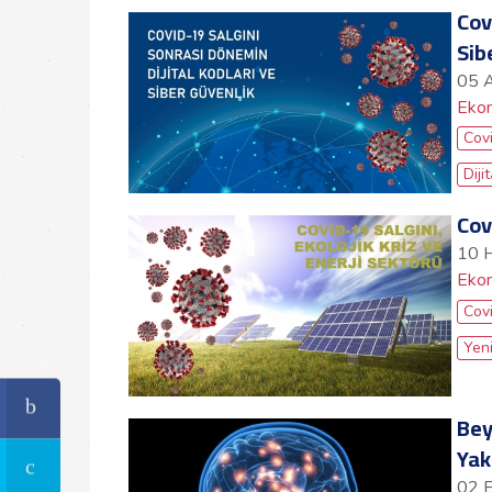
Cov
Sib
05 
Ekon
Cov
Dij
Cov
10 
Ekon
Cov
Yeni
Bey
Yak
02 