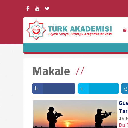
Makale
Güv
Tar
16 
Dış 