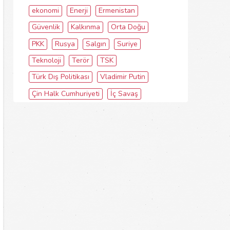
ekonomi
Enerji
Ermenistan
Güvenlik
Kalkınma
Orta Doğu
PKK
Rusya
Salgın
Suriye
Teknoloji
Terör
TSK
Türk Dış Politikası
Vladimir Putin
Çin Halk Cumhuriyeti
İç Savaş