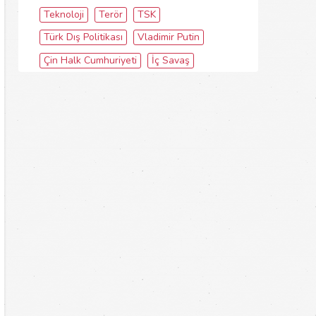
Teknoloji
Terör
TSK
Türk Dış Politikası
Vladimir Putin
Çin Halk Cumhuriyeti
İç Savaş