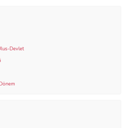
Ulus-Devlet
i
i Dönem