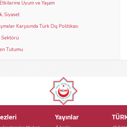
i Etkilerine Uyum ve Yaşam
k, Siyaset
meler Karşısında Türk Dış Politikası
i Sektörü
iren Tutumu
ezleri
Yayınlar
TÜRK