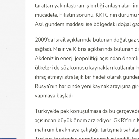
tarafları yakınlaştıran iş birliği anlaşmaları i
mücadele, Filistin sorunu, KKTC’nin durumu 
Asıl gündem maddesi ise bölgedeki doğal gaz y
2009’da İsrail açıklarında bulunan doğal gaz y
sağladı. Mısır ve Kıbrıs açıklarında bulunan di
Akdeniz’in enerji jeopolitiği açısından önemli
ülkeleri de söz konusu kaynakları kullanılır h
ihraç etmeyi stratejik bir hedef olarak günde
Rusya’nın haricinde yeni kaynak arayışına g
yapmaya başladı.
Türkiye’de pek konuşulmasa da bu çerçeved
açısından büyük önem arz ediyor. GKRY’nin K
mahrum bırakmaya çalıştığı, tartışmalı sahal