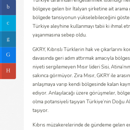
Türkiye tarafından engellenmek istendiği he
bölgeye gelen bir İtalyan şirketine ait aram
bölgede tansiyonun yükselebileceğini göster
Türkiye aleyhine kullanmayı tabii ki ihmal e
yaşanmasına sebep oldu.
GKRY, Kıbrıslı Türklerin hak ve çıkarlarını k
davasında geri adım attırmak amacıyla bölgesel
niyeti sergilemeyen Mısır lideri Sisi, Atina’
sakınca görmüyor. Zira Mısır, GKRY ile aras
anlaşmaya varıp kendi bölgesinde kalan kayn
ediyor. Anlaşılacağı üzere görüşmeler, bölge 
olma potansiyeli taşıyan Türkiye’nin Doğu Ak
taşıyor.
Kıbrıs müzakerelerinde de gündeme gelen ene