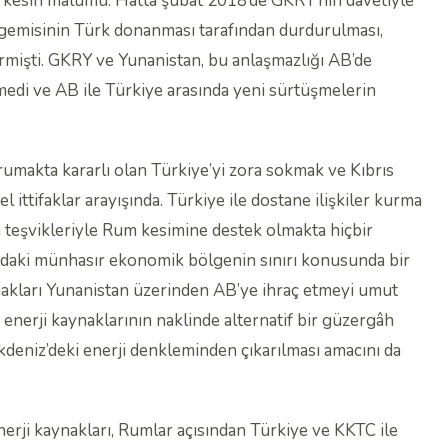
rkesin malumu. Hatta şubat 2018’de GKRY’nin davetiyle
a gemisinin Türk donanması tarafından durdurulması,
mişti. GKRY ve Yunanistan, bu anlaşmazlığı AB’de
tmedi ve AB ile Türkiye arasında yeni sürtüşmelerin
orumakta kararlı olan Türkiye’yi zora sokmak ve Kıbrıs
 ittifaklar arayışında. Türkiye ile dostane ilişkiler kurma
nın teşvikleriyle Rum kesimine destek olmakta hiçbir
ındaki münhasır ekonomik bölgenin sınırı konusunda bir
akları Yunanistan üzerinden AB’ye ihraç etmeyi umut
enerji kaynaklarının naklinde alternatif bir güzergâh
deniz’deki enerji denkleminden çıkarılması amacını da
rji kaynakları, Rumlar açısından Türkiye ve KKTC ile