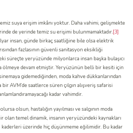
emiz suya erişim imkânı yoktur. Daha vahimi, gelişmekte
irinde de yerinde temiz su erişimi bulunmamaktadır.
[3]
yar insan, günde birkaç saatliğine bile olsa elektrik
ından fazlasının güvenli sanitasyon eksikliği
ki süreçte yeryüzünde milyonlarca insan başka bulaşıcı
a ölmeye devam etmiştir. Yeryüzünün belli bir kesiti için
için sinemaya gidemediğinden, moda kahve dükkanlarından
ir AVM’de saatlerce süren çılgın alışveriş safarisi
anlamlandıramayacağı kadar vahimdir.
 olursa olsun, hastalığın yayılması ve salgının moda
 olan temel dinamik, insanın yeryüzündeki kaynakları
kaderleri üzerinde hiç düşünmeme eğilimidir. Bu kadar