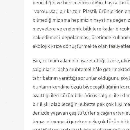
bencilliğin ve ben-merkezciliğin, başka türlü
“varoluşsal” bir krizdir. Plastik ürünlerden 
bilmediğimiz ama hepimizin hayatına değen z
meyvelere ve endemik bitkilere kadar birçok 
nakledilmesi, depolanması, üretimde kullanılmas
ekolojik krize dönüştürmekte olan faaliyetler
Birçok bilim adamının işaret ettiği üzere, ek
salgınlarını daha muhtemel hâle getirmektedi
tahribatının yarattığı sorunlar olduğunu s
bunların kendine özgü biyoçeşitliliğinin koru
azalttığı ileri sürülebilir. Virüs salgını ile ik
bir ilişki olabileceğini elbette pek çok kişi 
denizde yaşayan çeşitli türler sıcağın artan
temas etmemesi gereken pek çok türün birbi