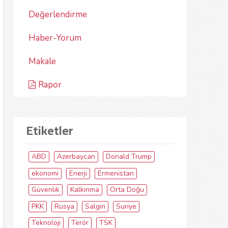
Değerlendirme
Haber-Yorum
Makale
Rapor
Etiketler
ABD
Azerbaycan
Donald Trump
ekonomi
Enerji
Ermenistan
Güvenlik
Kalkınma
Orta Doğu
PKK
Rusya
Salgın
Suriye
Teknoloji
Terör
TSK