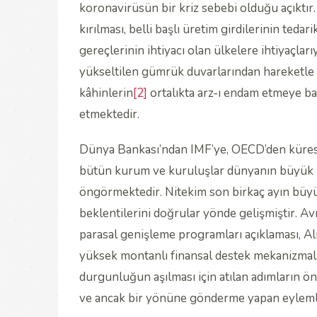
koronavirüsün bir kriz sebebi olduğu açıktır. V
kırılması, belli başlı üretim girdilerinin ted
gereçlerinin ihtiyacı olan ülkelere ihtiyaçları
yükseltilen gümrük duvarlarından hareketle
kâhinlerin
[2]
ortalıkta arz-ı endam etmeye baş
etmektedir.
Dünya Bankası’ndan IMF’ye, OECD’den kürese
bütün kurum ve kuruluşlar dünyanın büyük 
öngörmektedir. Nitekim son birkaç ayın büyüm
beklentilerini doğrular yönde gelişmiştir. 
parasal genişleme programları açıklaması, A
yüksek montanlı finansal destek mekanizmalar
durgunluğun aşılması için atılan adımların ön
ve ancak bir yönüne gönderme yapan eyleml