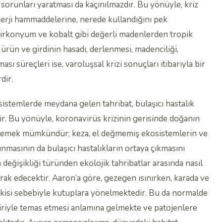
 sorunları yaratması da kaçınılmazdır. Bu yönüyle, kriz
enerji hammaddelerine, nerede kullandığını pek
irkonyum ve kobalt gibi değerli madenlerden tropik
ürün ve girdinin hasadı, derlenmesi, madenciliği,
ı süreçleri ise, varoluşsal krizi sonuçları itibarıyla bir
dir.
osistemlerde meydana gelen tahribat, bulaşıcı hastalık
r. Bu yönüyle, koronavirüs krizinin gerisinde doğanın
öylemek mümkündür; keza, el değmemiş ekosistemlerin ve
nmasının da bulaşıcı hastalıkların ortaya çıkmasını
lim değişikliği türünden ekolojik tahribatlar arasında nasıl
merak edecektir. Aaron’a göre, gezegen ısınırken, karada ve
 etkisi sebebiyle kutuplara yönelmektedir. Bu da normalde
riyle temas etmesi anlamına gelmekte ve patojenlere