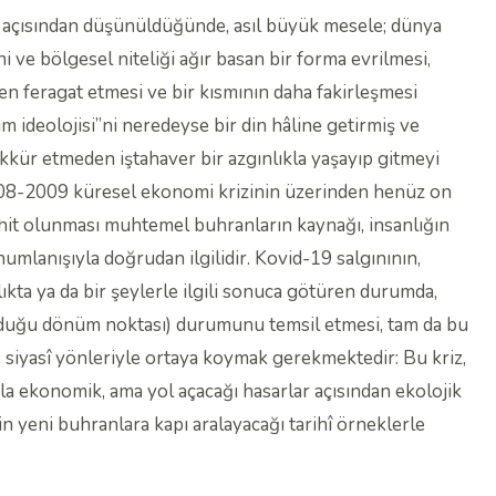
mı açısından düşünüldüğünde, asıl büyük mesele; dünya
 ve bölgesel niteliği ağır basan bir forma evrilmesi,
den feragat etmesi ve bir kısmının daha fakirleşmesi
im ideolojisi”ni neredeyse bir din hâline getirmiş ve
kür etmeden iştahaver bir azgınlıkla yaşayıp gitmeyi
(2008-2009 küresel ekonomi krizinin üzerinden henüz on
ahit olunması muhtemel buhranların kaynağı, insanlığın
mlanışıyla doğrudan ilgilidir. Kovid-19 salgınının,
lıkta ya da bir şeylerle ilgili sonuca götüren durumda,
duğu dönüm noktası) durumunu temsil etmesi, tam da bu
 ve siyasî yönleriyle ortaya koymak gerekmektedir: Bu kriz,
rıyla ekonomik, ama yol açacağı hasarlar açısından ekolojik
in yeni buhranlara kapı aralayacağı tarihî örneklerle