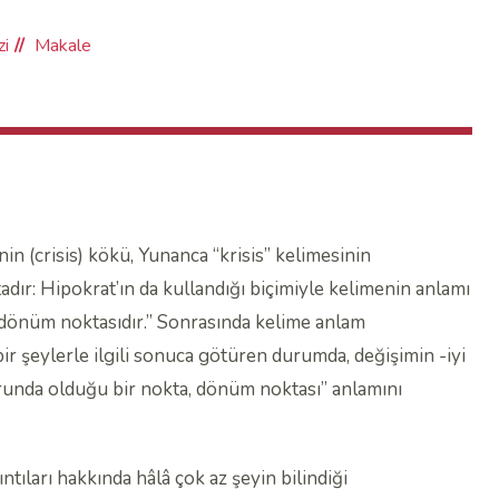
zi
Makale
in (crisis) kökü, Yunanca “krisis” kelimesinin
dır: Hipokrat’ın da kullandığı biçimiyle kelimenin anlamı
n dönüm noktasıdır.” Sonrasında kelime anlam
bir şeylerle ilgili sonuca götüren durumda, değişimin -iyi
unda olduğu bir nokta, dönüm noktası” anlamını
tıları hakkında hâlâ çok az şeyin bilindiği