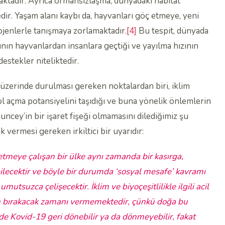
maktadır. Ayrıca ormansızlaşma, dünyadaki habitat
r. Yaşam alanı kaybı da, hayvanları göç etmeye, yeni
ojenlerle tanışmaya zorlamaktadır.
[4]
Bu tespit, dünyada
ının hayvanlardan insanlara geçtiği ve yayılma hızının
estekler niteliktedir.
 üzerinde durulması gereken noktalardan biri, iklim
ol açma potansiyelini taşıdığı ve buna yönelik önlemlerin
auncey’in bir işaret fişeği olmamasını dilediğimiz şu
k vermesi gereken irkiltici bir uyarıdır:
etmeye çalışan bir ülke aynı zamanda bir kasırga,
bilecektir ve böyle bir durumda ‘sosyal mesafe’ kavramı
utsuzca çelişecektir. İklim ve biyoçeşitlilikle ilgili acil
n bırakacak zamanı vermemektedir, çünkü doğa bu
nde Kovid-19 geri dönebilir ya da dönmeyebilir, fakat