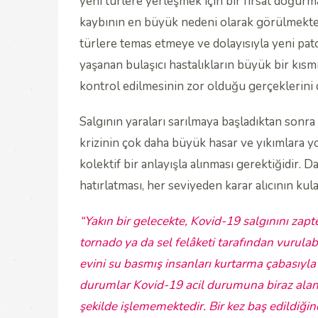
yeni türlere yerleşmek için bir fırsat doğur
kaybının en büyük nedeni olarak görülmektedi
türlere temas etmeye ve dolayısıyla yeni pat
yaşanan bulaşıcı hastalıkların büyük bir kısm
kontrol edilmesinin zor olduğu gerçeklerini d
Salgının yaraları sarılmaya başladıktan sonra
krizinin çok daha büyük hasar ve yıkımlara y
kolektif bir anlayışla alınması gerektiğidir. D
hatırlatması, her seviyeden karar alıcının kula
“Yakın bir gelecekte, Kovid-19 salgınını zapt
tornado ya da sel felâketi tarafından vurula
evini su basmış insanları kurtarma çabasıyla um
durumlar Kovid-19 acil durumuna biraz ala
şekilde işlememektedir. Bir kez baş edildiği