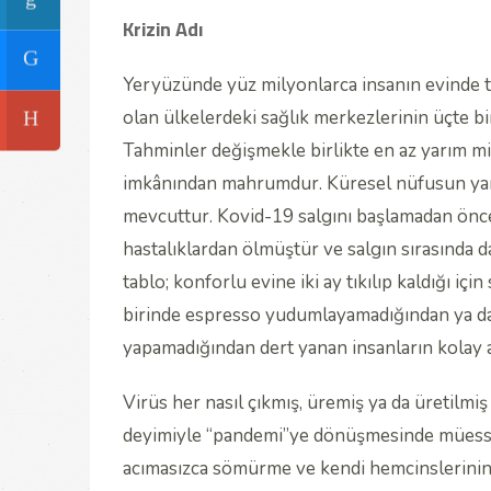
Krizin Adı
Yeryüzünde yüz milyonlarca insanın evinde t
olan ülkelerdeki sağlık merkezlerinin üçte b
Tahminler değişmekle birlikte en az yarım mil
imkânından mahrumdur. Küresel nüfusun yarıs
mevcuttur. Kovid-19 salgını başlamadan önce
hastalıklardan ölmüştür ve salgın sırasında d
tablo; konforlu evine iki ay tıkılıp kaldığı 
birinde espresso yudumlayamadığından ya da b
yapamadığından dert yanan insanların kolay 
Virüs her nasıl çıkmış, üremiş ya da üretilmiş
deyimiyle “pandemi”ye dönüşmesinde müessir
acımasızca sömürme ve kendi hemcinslerinin 