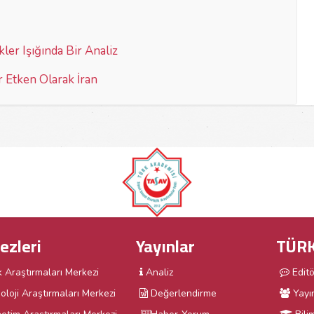
kler Işığında Bir Analiz
Etken Olarak İran
ezleri
Yayınlar
TÜRK
k Araştırmaları Merkezi
Analiz
Edit
oloji Araştırmaları Merkezi
Değerlendirme
Yayı