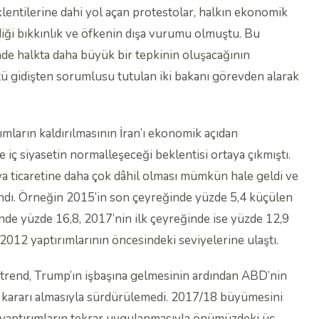
ntilerine dahi yol açan protestolar, halkın ekonomik
diği bıkkınlık ve öfkenin dışa vurumu olmuştu. Bu
de halkta daha büyük bir tepkinin oluşacağının
ü gidişten sorumlusu tutulan iki bakanı görevden alarak
mların kaldırılmasının İran’ı ekonomik açıdan
 ve iç siyasetin normalleşeceği beklentisi ortaya çıkmıştı.
nya ticaretine daha çok dâhil olması mümkün hale geldi ve
ndı. Örneğin 2015’in son çeyreğinde yüzde 5,4 küçülen
ğinde yüzde 16,8, 2017’nin ilk çeyreğinde ise yüzde 12,9
2012 yaptırımlarının öncesindeki seviyelerine ulaştı.
 trend, Trump’ın işbaşına gelmesinin ardından ABD’nin
a kararı almasıyla sürdürülemedi. 2017/18 büyümesini
 yaptırımların tekrar uygulanmasıyla önümüzdeki üç