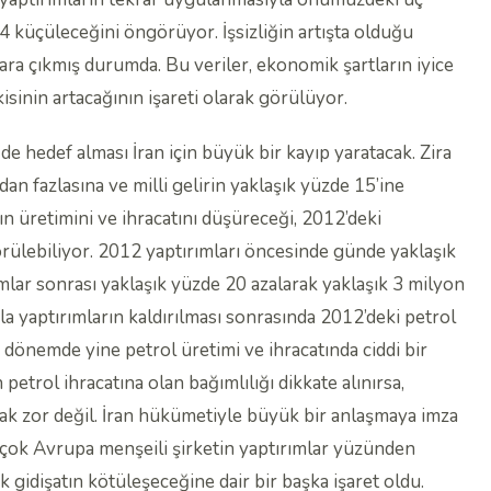
küçüleceğini öngörüyor. İşsizliğin artışta olduğu
lara çıkmış durumda. Bu veriler, ekonomik şartların iyice
isinin artacağının işareti olarak görülüyor.
e hedef alması İran için büyük bir kayıp yaratacak. Zira
ndan fazlasına ve milli gelirin yaklaşık yüzde 15’ine
ın üretimini ve ihracatını düşüreceği, 2012’deki
örülebiliyor. 2012 yaptırımları öncesinde günde yaklaşık
rımlar sonrası yaklaşık yüzde 20 azalarak yaklaşık 3 milyon
a yaptırımların kaldırılması sonrasında 2012’deki petrol
 dönemde yine petrol üretimi ve ihracatında ciddi bir
petrol ihracatına olan bağımlılığı dikkate alınırsa,
ak zor değil. İran hükümetiyle büyük bir anlaşmaya imza
birçok Avrupa menşeili şirketin yaptırımlar yüzünden
 gidişatın kötüleşeceğine dair bir başka işaret oldu.