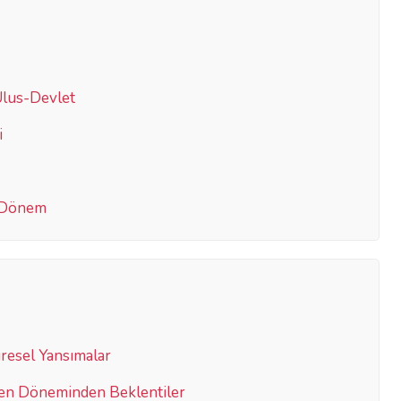
Ulus-Devlet
i
i Dönem
üresel Yansımalar
den Döneminden Beklentiler