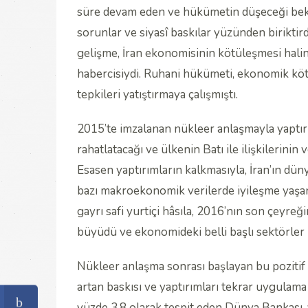
süre devam eden ve hükümetin düşeceği bekle
sorunlar ve siyasî baskılar yüzünden biriktir
gelişme, İran ekonomisinin kötüleşmesi halin
habercisiydi. Ruhani hükümeti, ekonomik köt
tepkileri yatıştırmaya çalışmıştı.
2015’te imzalanan nükleer anlaşmayla yaptırı
rahatlatacağı ve ülkenin Batı ile ilişkilerinin
Esasen yaptırımların kalkmasıyla, İran’ın dü
bazı makroekonomik verilerde iyileşme yaşa
gayrı safi yurtiçi hâsıla, 2016’nın son çeyre
büyüdü ve ekonomideki belli başlı sektörler 
Nükleer anlaşma sonrası başlayan bu pozitif
artan baskısı ve yaptırımları tekrar uygulam
yüzde 3,8 olarak tespit eden Dünya Bankası,