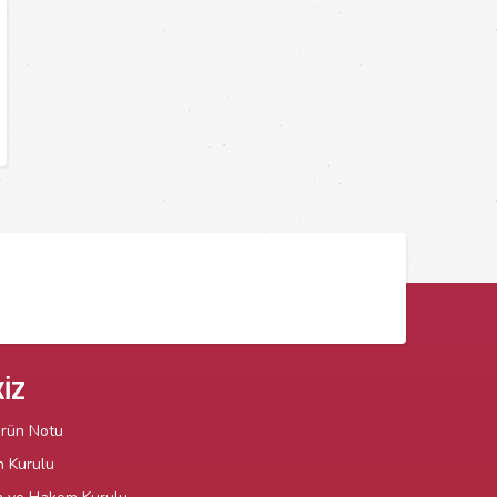
İZ
örün Notu
n Kurulu