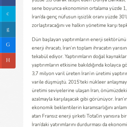
sene boyunca ekonominin ortalama yüzde 1,4 
İran’da genç nüfusun işsizlik oranı yüzde 30’
zorlaştıracağını ve halkın yönetime karşı tepk
Dün başlayan yaptırımların enerji sektörünü d
enerji ihracatı, İran’ın toplam ihracatın yarısı
tekabül ediyor. Yaptırımların doğal kaynaklar
yaptırımların etkisine bakıldığında kolayca g
3,7 milyon varil üreten İran’ın üretimi yaptı
varile düşmüştü. 2015’teki nükleer anlaşmayl
üretimi seviyelerine ulaşan İran, önümüzdeki
azalmayla karşılaşacak gibi görünüyor. İran’ın 
ekonomik beklentilerin karamsarlığını anlam
atan Fransız enerji şirketi Total’in yanısıra 
İran’daki yatırımlarını durdurması da ekonomik