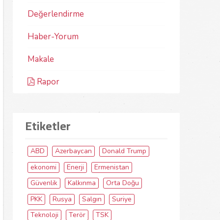
Değerlendirme
Haber-Yorum
Makale
Rapor
Etiketler
ABD
Azerbaycan
Donald Trump
ekonomi
Enerji
Ermenistan
Güvenlik
Kalkınma
Orta Doğu
PKK
Rusya
Salgın
Suriye
Teknoloji
Terör
TSK