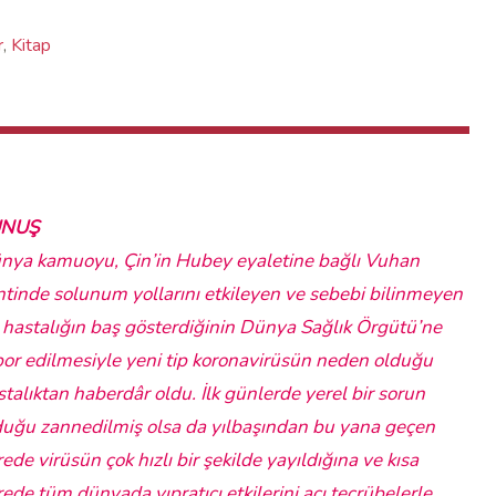
r
,
Kitap
UNUŞ
nya kamuoyu, Çin’in Hubey eyaletine bağlı Vuhan
ntinde solunum yollarını etkileyen ve sebebi bilinmeyen
r hastalığın baş gösterdiğinin Dünya Sağlık Örgütü’ne
por edilmesiyle yeni tip koronavirüsün neden olduğu
stalıktan haberdâr oldu. İlk günlerde yerel bir sorun
duğu zannedilmiş olsa da yılbaşından bu yana geçen
ede virüsün çok hızlı bir şekilde yayıldığına ve kısa
rede tüm dünyada yıpratıcı etkilerini acı tecrübelerle