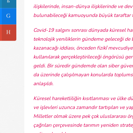
ilişkilerinde, insan-dünya ilişkilerinde ve devl
bulunabileceği kamuoyunda büyük taraftar topl
Covid-19 salgını sonrası dünyada küresel harek
teknolojik yeniliklerin gündeme geleceği de bu
kazanacağı iddiası, önceden fizikî mevcudiyet
kullanılarak gerçekleştirileceği öngörüsü ger
geldi. Bir süredir gündemde olan siber güvenl
da üzerinde çalışılmayan konularda toplumsal 
anlaşıldı.
Küresel hareketliliğin kısıtlanması ve ülke d
ve işlevleri uzunca zamandır tartışılan ve y
Milletler olmak üzere pek çok uluslararası 
çağrıları çerçevesinde tarımın yeniden strat