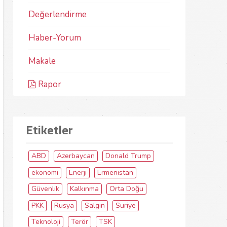
Değerlendirme
Haber-Yorum
Makale
Rapor
Etiketler
ABD
Azerbaycan
Donald Trump
ekonomi
Enerji
Ermenistan
Güvenlik
Kalkınma
Orta Doğu
PKK
Rusya
Salgın
Suriye
Teknoloji
Terör
TSK