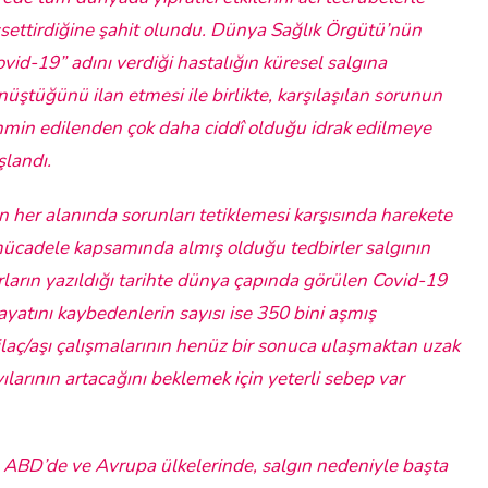
ssettirdiğine şahit olundu. Dünya Sağlık Örgütü’nün
ovid-19” adını verdiği hastalığın küresel salgına
nüştüğünü ilan etmesi ile birlikte, karşılaşılan sorunun
hmin edilenden çok daha ciddî olduğu idrak edilmeye
şlandı.
 her alanında sorunları tetiklemesi karşısında harekete
mücadele kapsamında almış olduğu tedbirler salgının
tırların yazıldığı tarihte dünya çapında görülen Covid-19
ayatını kaybedenlerin sayısı ise 350 bini aşmış
ilaç/aşı çalışmalarının henüz bir sonuca ulaşmaktan uzak
larının artacağını beklemek için yeterli sebep var
ABD’de ve Avrupa ülkelerinde, salgın nedeniyle başta