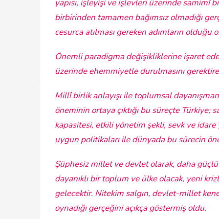
yapısı, işleyişi ve işlevleri üzerinde samimî bi
birbirinden tamamen bağımsız olmadığı gerçe
cesurca atılması gereken adımların olduğu 
Önemli paradigma değişikliklerine işaret ede
üzerinde ehemmiyetle durulmasını gerektiren
Millî birlik anlayışı ile toplumsal dayanışma
öneminin ortaya çıktığı bu süreçte Türkiye; sağ
kapasitesi, etkili yönetim şekli, sevk ve ida
uygun politikaları ile dünyada bu sürecin öne
Şüphesiz millet ve devlet olarak, daha güçlü
dayanıklı bir toplum ve ülke olacak, yeni kri
gelecektir. Nitekim salgın, devlet-millet ke
oynadığı gerçeğini açıkça göstermiş oldu.