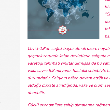
hi
“C
dö
ta
ba
Covid-19’un sağlık başta olmak üzere hayatın
geçmek zorunda kalan devletlerin salgınla 
yarattığı tahribatı sınırlandırmışsa da bu sa
vaka sayısı 5,8 milyonu, hastalık sebebiyle h
durumdadır. Salgının hâlen devam ettiği ve 
olduğu dikkate alındığında, vaka ve ölüm sayı
denebilir.
Güçlü ekonomilere sahip olmalarına rağmen 