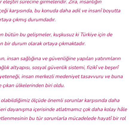
r eleştiri sürecine girmeleridir.
Zira, insanlığın
ği karşısında, bu konuda daha adil ve insanî boyutta
ortaya çıkmış durumdadır.
n bütün bu gelişmeler, kuşkusuz ki Türkiye için de
 bir durum olarak ortaya çıkmaktadır.
nın, insan sağlığına ve güvenliğine yapılan yatırımların
lık altyapısı, sosyal güvenlik sistemi, fizikî ve beşerî
re yeteneği, insan merkezli medeniyet tasavvuru ve buna
 çıkan ülkelerinden biri oldu.
 olabildiğimiz ölçüde önemli sorunlar karşısında daha
zleri dayanışma içerisinde atlatmamız çok daha kolay hâle
netlenmesinin bu tür sorunlarla mücadelede hayatî bir rol