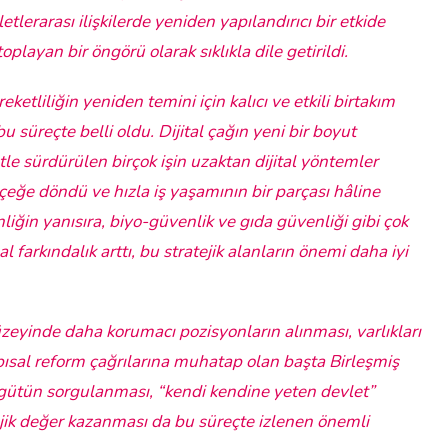
etlerarası ilişkilerde yeniden yapılandırıcı bir etkide
ayan bir öngörü olarak sıklıkla dile getirildi.
etliliğin yeniden temini için kalıcı ve etkili birtakım
 süreçte belli oldu. Dijital çağın yeni bir boyut
le sürdürülen birçok işin uzaktan dijital yöntemler
çeğe döndü ve hızla iş yaşamının bir parçası hâline
iğin yanısıra, biyo-güvenlik ve gıda güvenliği gibi çok
farkındalık arttı, bu stratejik alanların önemi daha iyi
üzeyinde daha korumacı pozisyonların alınması, varlıkları
apısal reform çağrılarına muhatap olan başta Birleşmiş
örgütün sorgulanması, “kendi kendine yeten devlet”
ejik değer kazanması da bu süreçte izlenen önemli