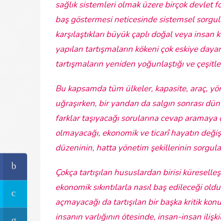
sağlık sistemleri olmak üzere birçok devlet 
baş göstermesi neticesinde sistemsel sorgul
karşılaştıkları büyük çaplı doğal veya insan k
yapılan tartışmaların kökeni çok eskiye dayan
tartışmaların yeniden yoğunlaştığı ve çeşitl
Bu kapsamda tüm ülkeler, kapasite, araç, y
uğraşırken, bir yandan da salgın sonrası dün
farklar taşıyacağı sorularına cevap aramaya ç
olmayacağı, ekonomik ve ticarî hayatın değişec
düzeninin, hatta yönetim şekillerinin sorgula
Çokça tartışılan hususlardan birisi küreselleş
ekonomik sıkıntılarla nasıl baş edileceği oldu
açmayacağı da tartışılan bir başka kritik ko
insanın varlığının ötesinde, insan-insan ilişk