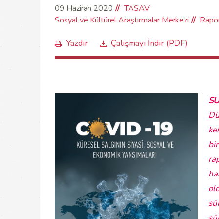
09 Haziran 2020
TASAV
Sosyal ve Kültürel Araştırmalar Merkezi
Rapo
Yazdır
Çalışmayı İndir (PDF)
S
Dü
ke
bi
ra
ha
ol
sür
sü