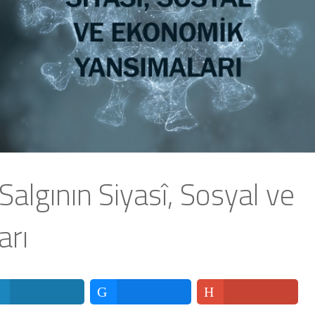
algının Siyasî, Sosyal ve
arı