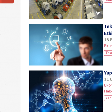
Tek
Etk
18 
Ekon
Tekn
Yap
11 
Ekon
Hab
Yap