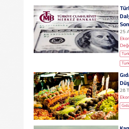
Tür
Dal
Son
25 
Ekon
Değe
Tür
Türk
Gıd
Düş
28 
Ekon
Gıd
Kam