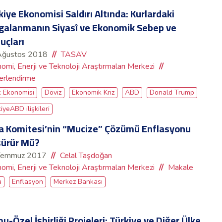
kiye Ekonomisi Saldırı Altında: Kurlardaki
galanmanın Siyasî ve Ekonomik Sebep ve
uçları
Ağustos 2018
TASAV
omi, Enerji ve Teknoloji Araştırmaları Merkezi
rlendirme
k Ekonomisi
Döviz
Ekonomik Kriz
ABD
Donald Trump
iyeABD ilişkileri
a Komitesi’nin “Mucize” Çözümü Enflasyonu
ürür Mü?
Temmuz 2017
Celal Taşdoğan
omi, Enerji ve Teknoloji Araştırmaları Merkezi
Makale
a
Enflasyon
Merkez Bankası
u-Özel İşbirliği Projeleri: Türkiye ve Diğer Ülke