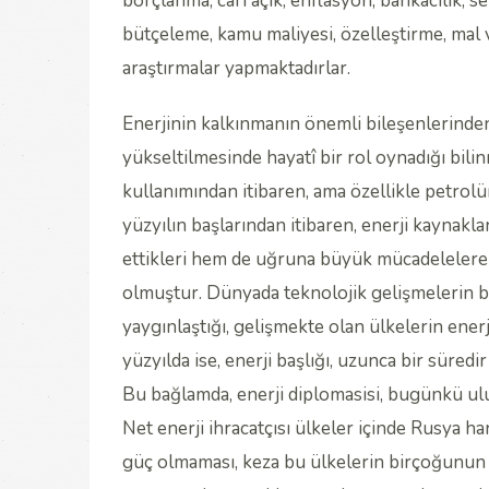
borçlanma, cari açık, enflasyon, bankacılık, s
bütçeleme, kamu maliyesi, özelleştirme, mal ve
araştırmalar yapmaktadırlar.
Enerjinin kalkınmanın önemli bileşenlerinde
yükseltilmesinde hayatî bir rol oynadığı bili
kullanımından itibaren, ama özellikle petrol
yüzyılın başlarından itibaren, enerji kaynakl
ettikleri hem de uğruna büyük mücadelelere gi
olmuştur. Dünyada teknolojik gelişmelerin bü
yaygınlaştığı, gelişmekte olan ülkelerin ener
yüzyılda ise, enerji başlığı, uzunca bir süred
Bu bağlamda, enerji diplomasisi, bugünkü ulusl
Net enerji ihracatçısı ülkeler içinde Rusya h
güç olmaması, keza bu ülkelerin birçoğunun o