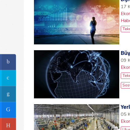
17 
Ekon
Hab
Tekn
Büy
09 
Ekon
Tekn
Sos
Yerl
05 
Ekon
Ulus