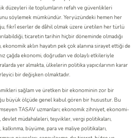
k düzeyleri ile toplumların refah ve güvenlikleri
uğunu söylemek mümkündür. Yeryüzündeki hemen her
 fikrî eserler de dâhil olmak üzere üretilen her türlü
ırılabildiği, ticaretin tarihin hiçbir döneminde olmadığı
ğı, ekonomik aklın hayatın pek çok alanına sirayet ettiği de
ımız çağda ekonomi, doğrudan ve dolaylı etkileriyle
larda yer almakta, ülkelerin politika yapıcılarının karar
leyici bir değişken olmaktadır.
namikleri sağlam ve üretken bir ekonominin zor bir
uğu büyük ölçüde genel kabul gören bir husustur. Bu
nimseyen TASAV uzmanları; ekonomik zihniyet, ekonomi-
 devlet müdahaleleri, teşvikler, vergi politikaları,
, kalkınma, büyüme, para ve maliye politikaları,