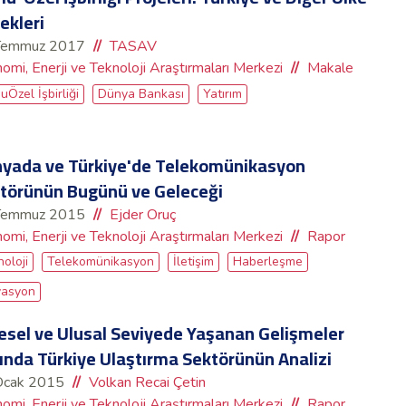
ekleri
Temmuz 2017
TASAV
omi, Enerji ve Teknoloji Araştırmaları Merkezi
Makale
Özel İşbirliği
Dünya Bankası
Yatırım
yada ve Türkiye'de Telekomünikasyon
törünün Bugünü ve Geleceği
Temmuz 2015
Ejder Oruç
omi, Enerji ve Teknoloji Araştırmaları Merkezi
Rapor
oloji
Telekomünikasyon
İletişim
Haberleşme
vasyon
esel ve Ulusal Seviyede Yaşanan Gelişmeler
ğında Türkiye Ulaştırma Sektörünün Analizi
Ocak 2015
Volkan Recai Çetin
omi, Enerji ve Teknoloji Araştırmaları Merkezi
Rapor