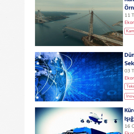
Örn
11 
Ekon
Kamu
Dün
Sek
03 
Ekon
Tekn
İno
Kür
Işı
16 
Ekon