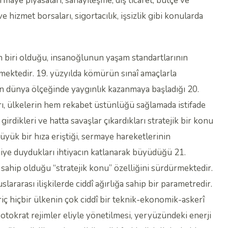
ermaye piyasaları, sanayileşme, dış ticaret, bütçe ve
 hizmet borsaları, sigortacılık, işsizlik gibi konularda
n biri olduğu, insanoğlunun yaşam standartlarının
nmektedir. 19. yüzyılda kömürün sınaî amaçlarla
ün dünya ölçeğinde yaygınlık kazanmaya başladığı 20.
arı, ülkelerin hem rekabet üstünlüğü sağlamada istifade
rdikleri ve hatta savaşlar çıkardıkları stratejik bir konu
yük bir hıza eriştiği, sermaye hareketlerinin
jiye duydukları ihtiyacın katlanarak büyüdüğü 21.
ir sahip olduğu “stratejik konu” özelliğini sürdürmektedir.
ararası ilişkilerde ciddî ağırlığa sahip bir parametredir.
ariç hiçbir ülkenin çok ciddî bir teknik-ekonomik-askerî
tokrat rejimler eliyle yönetilmesi, yeryüzündeki enerji