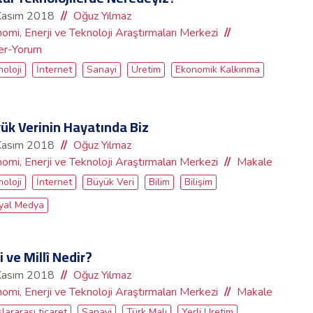
Kasım 2018
Oğuz Yılmaz
omi, Enerji ve Teknoloji Araştırmaları Merkezi
er-Yorum
oloji
İnternet
Sanayi
Üretim
Ekonomik Kalkınma
ük Verinin Hayatında Biz
Kasım 2018
Oğuz Yılmaz
omi, Enerji ve Teknoloji Araştırmaları Merkezi
Makale
oloji
İnternet
Büyük Veri
Bilim
Bilişim
yal Medya
i ve Millî Nedir?
Kasım 2018
Oğuz Yılmaz
omi, Enerji ve Teknoloji Araştırmaları Merkezi
Makale
lararası ticaret
Sanayi
Türk Malı
Yerli Üretim