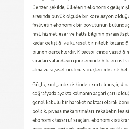
Benzer şekilde, ülkelerin ekonomik gelişmişli
arasında büyük ölçüde bir korelasyon old
faaliyetin ekonomik bir boyutunun bulunduğu,
mal, hizmet, eser ve hatta bilginin parasallaşt
kadar geliştiği ve küresel bir nitelik kazandı
bilinen gerçeklerdir. Kısacası içinde yaşadığ
sıradan vatandaşın gündeminde bile en üst sıra
alma ve siyaset üretme süreçlerinde çok belir
Güçlü, kırılganlık riskinden kurtulmuş, iç di
coğrafyada ayakta kalmanın asgarî şartı old
genel kabulü bir hareket noktası olarak be
politik, piyasa mekanizmaları, rekabetin tesisi,
ekonomik tasarruf araçları, ekonomik istikrar