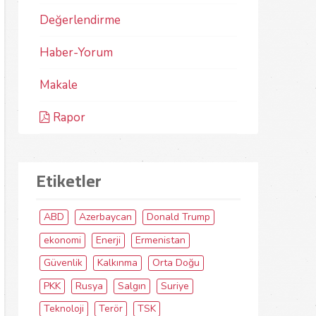
Değerlendirme
Haber-Yorum
Makale
Rapor
Etiketler
ABD
Azerbaycan
Donald Trump
ekonomi
Enerji
Ermenistan
Güvenlik
Kalkınma
Orta Doğu
PKK
Rusya
Salgın
Suriye
Teknoloji
Terör
TSK