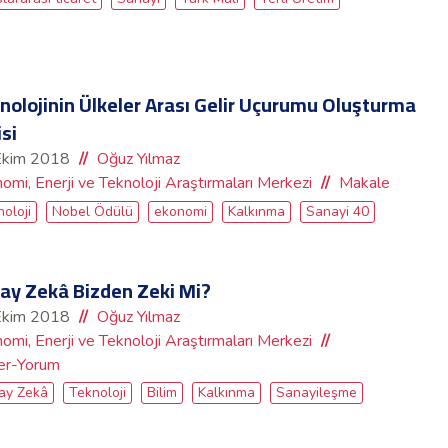
nolojinin Ülkeler Arası Gelir Uçurumu Oluşturma
isi
Ekim 2018
Oğuz Yılmaz
omi, Enerji ve Teknoloji Araştırmaları Merkezi
Makale
oloji
Nobel Ödülü
ekonomi
Kalkınma
Sanayi 40
ay Zekâ Bizden Zeki Mi?
Ekim 2018
Oğuz Yılmaz
omi, Enerji ve Teknoloji Araştırmaları Merkezi
er-Yorum
ay Zekâ
Teknoloji
Bilim
Kalkınma
Sanayileşme