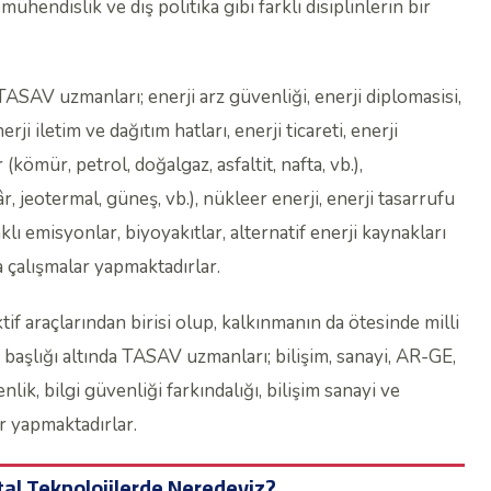
endislik ve dış politika gibi farklı disiplinlerin bir
TASAV uzmanları; enerji arz güvenliği, enerji diplomasisi,
erji iletim ve dağıtım hatları, enerji ticareti, enerji
r (kömür, petrol, doğalgaz, asfaltit, nafta, vb.),
âr, jeotermal, güneş, vb.), nükleer enerji, enerji tasarrufu
aklı emisyonlar, biyoyakıtlar, alternatif enerji kaynakları
da çalışmalar yapmaktadırlar.
f araçlarından birisi olup, kalkınmanın da ötesinde milli
başlığı altında TASAV uzmanları; bilişim, sanayi, AR-GE,
nlik, bilgi güvenliği farkındalığı, bilişim sanayi ve
ar yapmaktadırlar.
ital Teknolojilerde Neredeyiz?