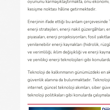
oyununu karmaşıklaştırmakta, onu ekonomi, müh
kesişme noktası hâline getirmektedir.
Enerjinin ifade ettiği bu anlam çerçevesinde 
enerji stratejileri, enerji nakil güzergâhları, en
piyasaları, enerji projeksiyonları, fosil yakıtla
yenilenebilir enerji kaynakları (hidrolik, rüzg
ve verimliliği, iklim değişikliği ve enerji kayn
ve yenilikçi enerji teknolojileri gibi konular
Teknoloji de kalkınmanın günümüzdeki en akti
güvenlik alanına da bulunmaktadır. Teknoloji 
internet, güncel teknoloji akımları, siber güve
teknoloji politikaları gibi konularda çalışmal
Dij