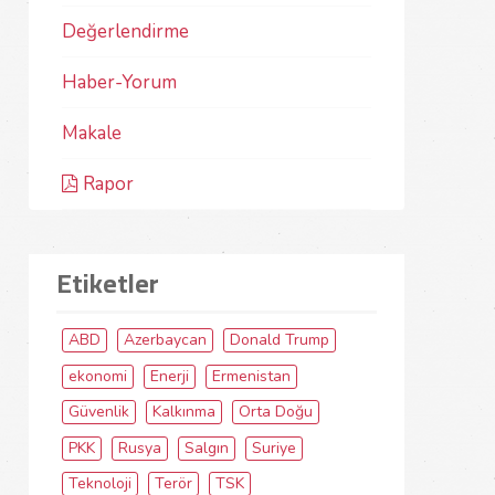
Değerlendirme
Haber-Yorum
Makale
Rapor
Etiketler
ABD
Azerbaycan
Donald Trump
ekonomi
Enerji
Ermenistan
Güvenlik
Kalkınma
Orta Doğu
PKK
Rusya
Salgın
Suriye
Teknoloji
Terör
TSK