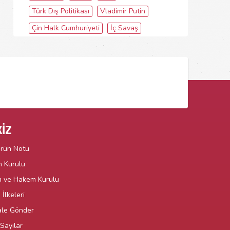
Türk Dış Politikası
Vladimir Putin
Çin Halk Cumhuriyeti
İç Savaş
İZ
örün Notu
n Kurulu
m ve Hakem Kurulu
İlkeleri
le Gönder
Sayılar