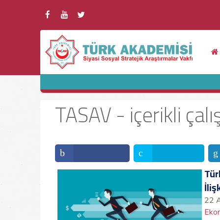
TASAV - içerikli ça
Tür
İli
22 
Ekon