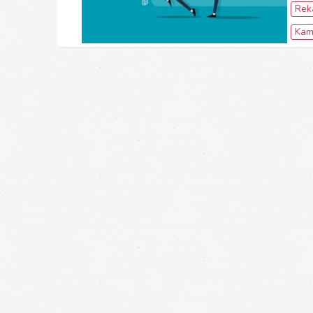
Rek
Kam