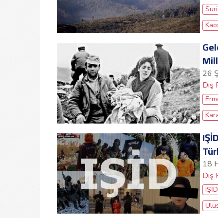
Sur
Kao
Gel
Mil
26 
Dış 
Erm
Kar
IŞİ
Tür
18 
Dış 
IŞİ
Ulu