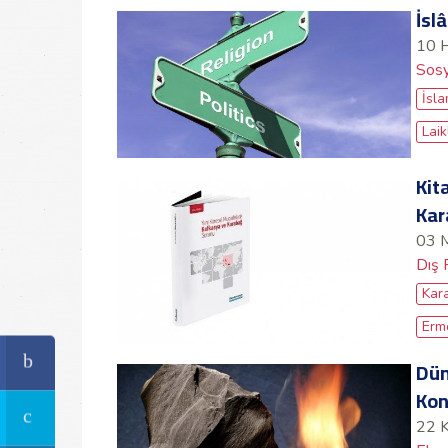
İsl
10 
Sosy
İsl
Laik
Kit
Kar
03 
Dış 
Kar
Erm
Dün
Kon
22 