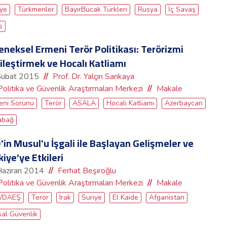
iye
Türkmenler
BayırBucak Türkleri
Rusya
İç Savaş
s
eneksel Ermeni Terör Politikası: Terörizmi
lileştirmek ve Hocalı Katliamı
Şubat 2015
Prof. Dr. Yalçın Sarıkaya
Politika ve Güvenlik Araştırmaları Merkezi
Makale
eni Sorunu
Terör
ASALA
Hocalı Katliamı
Azerbaycan
abağ
D'in Musul'u İşgali ile Başlayan Gelişmeler ve
kiye’ye Etkileri
Haziran 2014
Ferhat Beşiroğlu
Politika ve Güvenlik Araştırmaları Merkezi
Makale
D/DAEŞ
Terör
Irak
Suriye
El Kaide
Afganistan
sal Güvenlik