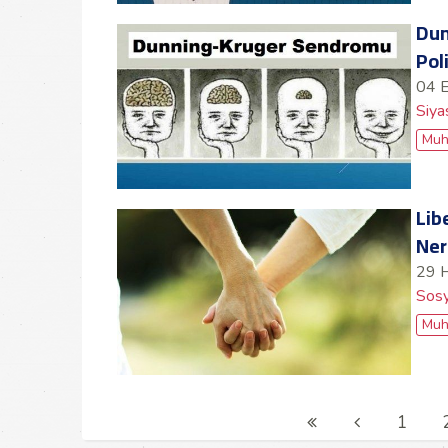
Dun
Pol
04 
Siya
Muh
Lib
Ner
29 
Sosy
Muh
1