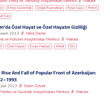
omi, Enerji ve Teknoloji Araştırmaları Merkezi
Makale
ji
Enerji Güvenliği
Doğal Kaynaklar
Kaya Gazı
Petrol
al Gaz
âm’da Özel Hayat ve Özel Hayatın Gizliliği
Kasım 2013
Hilmi Demir
al ve Kültürel Araştırmalar Merkezi
Makale
am
Özel Hayat
İnsan Hakları
Ahlak
Din
 Rise And Fall of Popular Front of Azerbaijan:
92–1993
Eylül 2013
Selim Öztürk
Politika ve Güvenlik Araştırmaları Merkezi
Makale