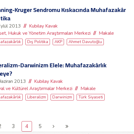
ning-Kruger Sendromu Kıskacında Muhafazakâr
itika
Eylül 2013
Kubilay Kavak
set, Hukuk ve Yönetim Araştırmaları Merkezi
Makale
afazakârlık
Dış Politika
AKP
Ahmet Davutoğlu
eralizm-Darwinizm Elele: Muhafazakârlık
eye?
Haziran 2013
Kubilay Kavak
al ve Kültürel Araştırmalar Merkezi
Makale
afazakârlık
Liberalizm
Darwinizm
Türk Siyaseti
2
3
4
5