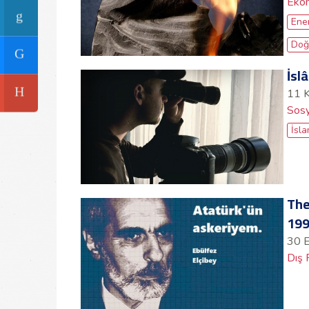
Ekon
Ener
Doğ
İsl
11 
Sosy
İsl
The
19
30 
Dış 