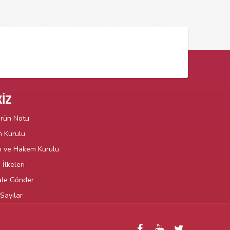
İZ
örün Notu
n Kurulu
m ve Hakem Kurulu
İlkeleri
le Gönder
Sayılar