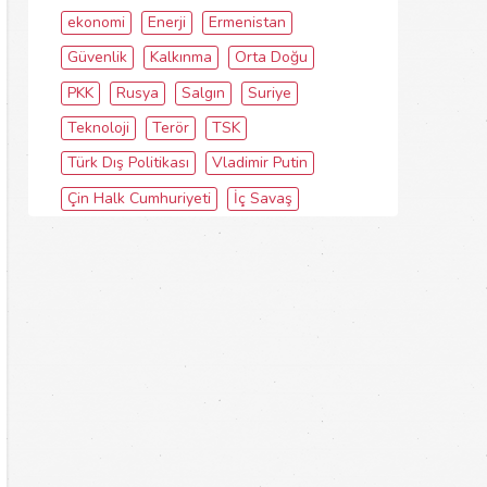
ekonomi
Enerji
Ermenistan
Güvenlik
Kalkınma
Orta Doğu
PKK
Rusya
Salgın
Suriye
Teknoloji
Terör
TSK
Türk Dış Politikası
Vladimir Putin
Çin Halk Cumhuriyeti
İç Savaş