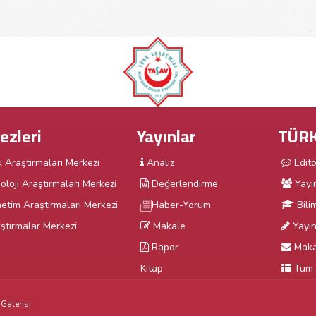
ezleri
Yayınlar
TÜRK
k Araştırmaları Merkezi
Analiz
Edit
oloji Araştırmaları Merkezi
Değerlendirme
Yayı
etim Araştırmaları Merkezi
Haber-Yorum
Bili
ştırmalar Merkezi
Makale
Yayın 
Rapor
Maka
Kitap
Tüm 
Galerisi