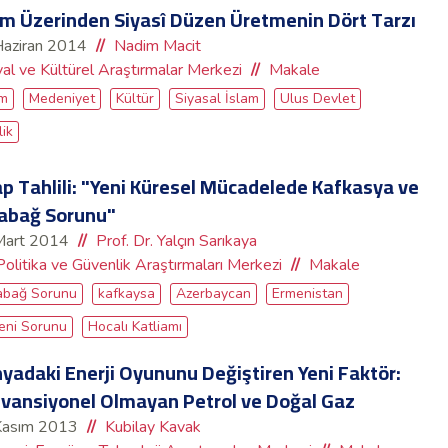
âm Üzerinden Siyasî Düzen Üretmenin Dört Tarzı
Haziran 2014
Nadim Macit
al ve Kültürel Araştırmalar Merkezi
Makale
am
Medeniyet
Kültür
Siyasal İslam
Ulus Devlet
lik
ap Tahlili: "Yeni Küresel Mücadelede Kafkasya ve
abağ Sorunu"
Mart 2014
Prof. Dr. Yalçın Sarıkaya
Politika ve Güvenlik Araştırmaları Merkezi
Makale
abağ Sorunu
kafkaysa
Azerbaycan
Ermenistan
eni Sorunu
Hocalı Katliamı
yadaki Enerji Oyununu Değiştiren Yeni Faktör:
vansiyonel Olmayan Petrol ve Doğal Gaz
Kasım 2013
Kubilay Kavak