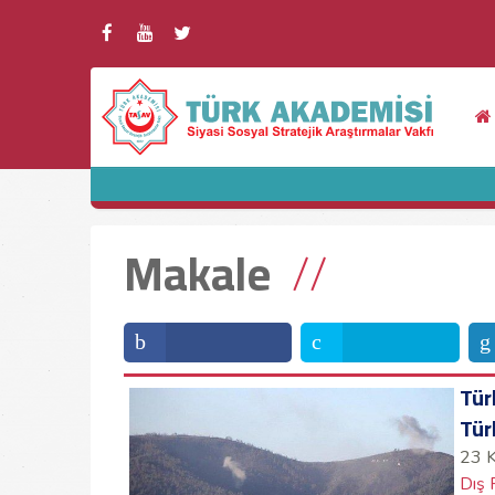
Makale
Tür
Tür
23 
Dış 