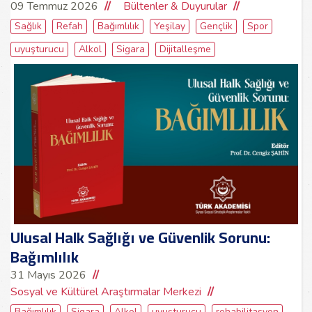
09 Temmuz 2026
Bültenler & Duyurular
Sağlık
Refah
Bağımlılık
Yeşilay
Gençlik
Spor
uyuşturucu
Alkol
Sigara
Dijitalleşme
Ulusal Halk Sağlığı ve Güvenlik Sorunu:
Bağımlılık
31 Mayıs 2026
Sosyal ve Kültürel Araştırmalar Merkezi
Bağımlılık
Sigara
Alkol
uyuşturucu
rehabilitasyon