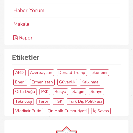
Haber-Yorum
Makale
Rapor
Etiketler
ABD
Azerbaycan
Donald Trump
ekonomi
Enerji
Ermenistan
Güvenlik
Kalkınma
Orta Doğu
PKK
Rusya
Salgın
Suriye
Teknoloji
Terör
TSK
Türk Dış Politikası
Vladimir Putin
Çin Halk Cumhuriyeti
İç Savaş