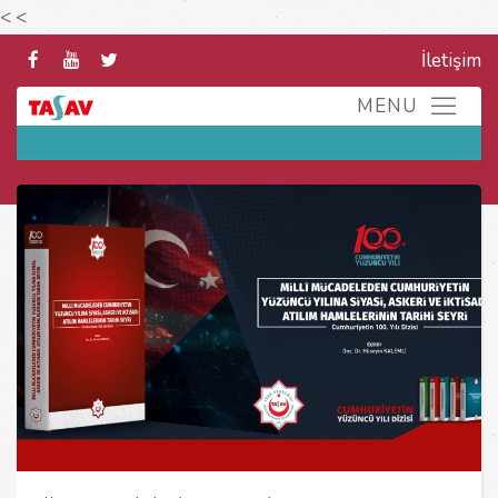
<
<
İletişim