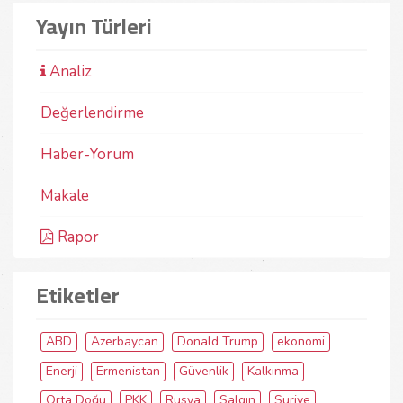
Yayın Türleri
Analiz
Değerlendirme
Haber-Yorum
Makale
Rapor
Etiketler
ABD
Azerbaycan
Donald Trump
ekonomi
Enerji
Ermenistan
Güvenlik
Kalkınma
Orta Doğu
PKK
Rusya
Salgın
Suriye