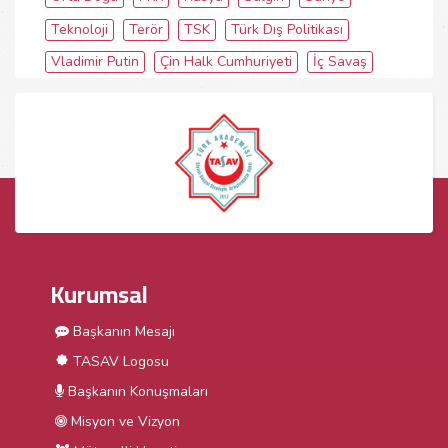
Teknoloji
Terör
TSK
Türk Dış Politikası
Vladimir Putin
Çin Halk Cumhuriyeti
İç Savaş
Kurumsal
Başkanın Mesajı
TASAV Logosu
Başkanın Konuşmaları
Misyon ve Vizyon