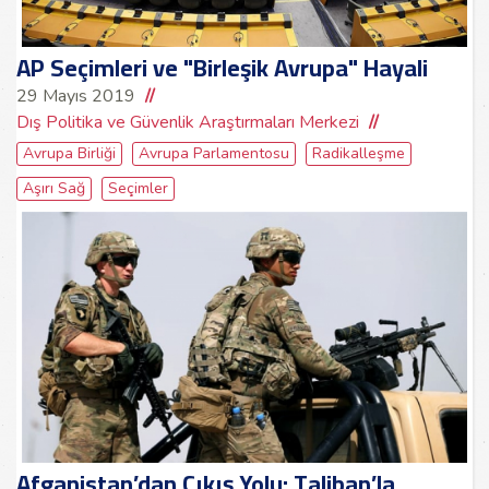
AP Seçimleri ve "Birleşik Avrupa" Hayali
29 Mayıs 2019
Dış Politika ve Güvenlik Araştırmaları Merkezi
Avrupa Birliği
Avrupa Parlamentosu
Radikalleşme
Aşırı Sağ
Seçimler
Afganistan’dan Çıkış Yolu: Taliban’la