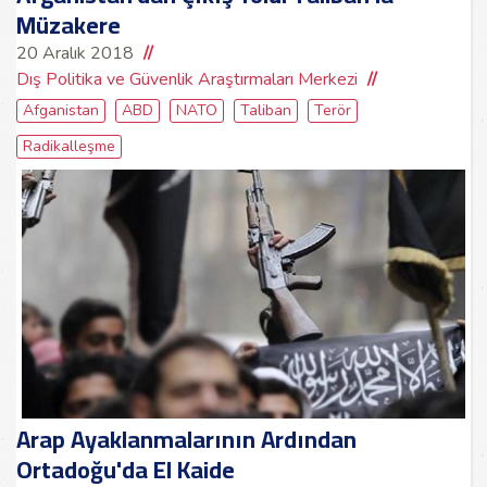
Müzakere
20 Aralık 2018
Dış Politika ve Güvenlik Araştırmaları Merkezi
Afganistan
ABD
NATO
Taliban
Terör
Radikalleşme
Arap Ayaklanmalarının Ardından
Ortadoğu'da El Kaide