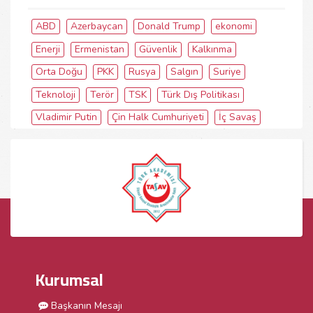
ABD
Azerbaycan
Donald Trump
ekonomi
Enerji
Ermenistan
Güvenlik
Kalkınma
Orta Doğu
PKK
Rusya
Salgın
Suriye
Teknoloji
Terör
TSK
Türk Dış Politikası
Vladimir Putin
Çin Halk Cumhuriyeti
İç Savaş
Kurumsal
Başkanın Mesajı