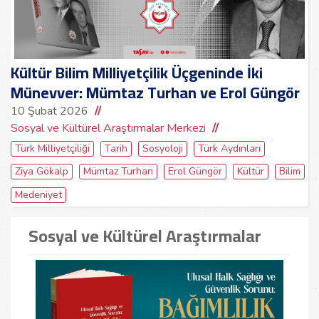
Kültür Bilim Milliyetçilik Üçgeninde İki
Münevver: Mümtaz Turhan ve Erol Güngör
10 Şubat 2026
Sosyal ve Kültürel Araştırmalar Merkezi
Türk Milliyetçiliği
Tarih
Sosyoloji
Türk Aydınları
Ziya Gökalp
Mümtaz Turhan
Erol Güngör
Kültür
Bilim
Medeniyet
Sosyal ve Kültürel Araştırmalar