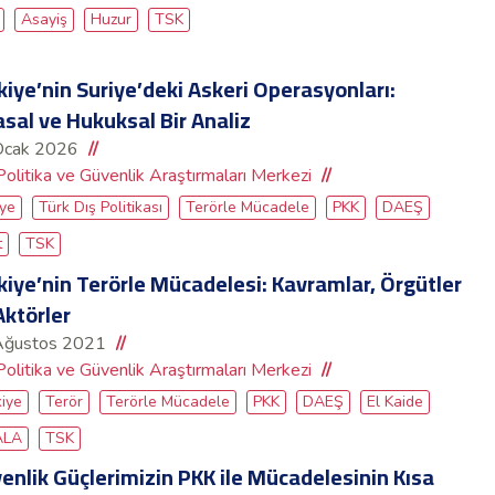
Asayiş
Huzur
TSK
kiye’nin Suriye’deki Askeri Operasyonları:
asal ve Hukuksal Bir Analiz
Ocak 2026
Politika ve Güvenlik Araştırmaları Merkezi
iye
Türk Dış Politikası
Terörle Mücadele
PKK
DAEŞ
t
TSK
kiye’nin Terörle Mücadelesi: Kavramlar, Örgütler
Aktörler
Ağustos 2021
Politika ve Güvenlik Araştırmaları Merkezi
kiye
Terör
Terörle Mücadele
PKK
DAEŞ
El Kaide
ALA
TSK
enlik Güçlerimizin PKK ile Mücadelesinin Kısa