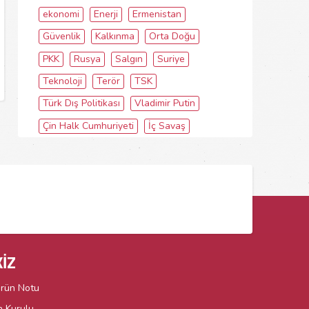
ekonomi
Enerji
Ermenistan
Güvenlik
Kalkınma
Orta Doğu
PKK
Rusya
Salgın
Suriye
Teknoloji
Terör
TSK
Türk Dış Politikası
Vladimir Putin
Çin Halk Cumhuriyeti
İç Savaş
İZ
örün Notu
n Kurulu