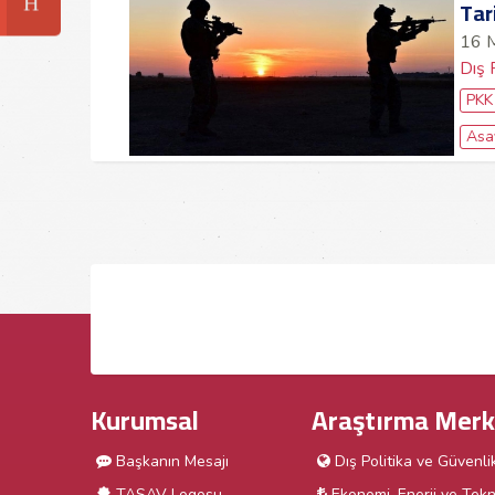
Tar
16 
Dış 
PKK
Asa
Kurumsal
Araştırma Merk
Başkanın Mesajı
Dış Politika ve Güvenli
TASAV Logosu
Ekonomi, Enerji ve Tekn