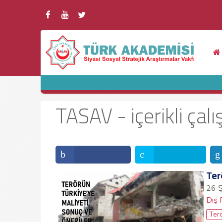
TASAV - içerikli ça
Ter
26 
Dış 
Ter