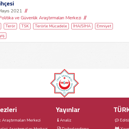
ihçesi
Mayıs 2021
Politika ve Güvenlik Araştırmaları Merkezi
Terör
TSK
Terörle Mücadele
İHA/SİHA
Emniyet
yiş
ezleri
Yayınlar
TÜRK
k Araştırmaları Merkezi
Analiz
Edit
oloji Araştırmaları Merkezi
Değerlendirme
Yayı