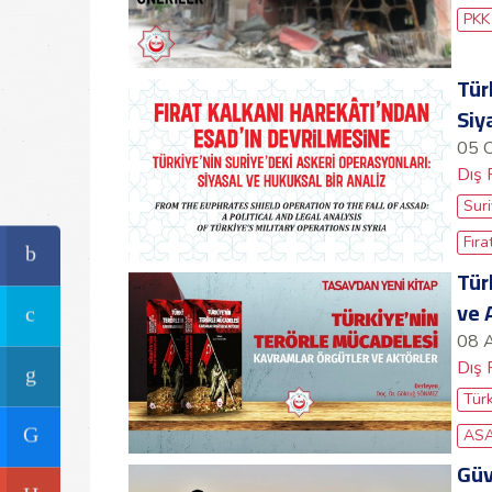
PKK
Tür
Siy
05 
Dış 
Sur
Fıra
Tür
ve 
08 
Dış 
Tür
AS
Güv