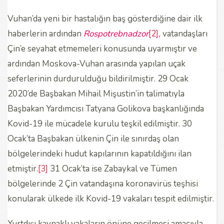
Vuhan’da yeni bir hastalığın baş gösterdiğine dair ilk
haberlerin ardından
Rospotrebnadzor
[2]
,
vatandaşları
Çin’e seyahat etmemeleri konusunda uyarmıştır ve
ardından Moskova-Vuhan arasında yapılan uçak
seferlerinin durdurulduğu bildirilmiştir. 29 Ocak
2020’de Başbakan Mihail Mişustin’in talimatıyla
Başbakan Yardımcısı Tatyana Golikova başkanlığında
Kovid-19 ile mücadele kurulu teşkil edilmiştir. 30
Ocak’ta Başbakan ülkenin Çin ile sınırdaş olan
bölgelerindeki hudut kapılarının kapatıldığını ilan
etmiştir.
[3]
31 Ocak’ta ise Zabaykal ve Tümen
bölgelerinde 2 Çin vatandaşına koronavirüs teşhisi
konularak ülkede ilk Kovid-19 vakaları tespit edilmiştir.
Yurtdışı kaynaklı vakaların önüne geçilmesi amacıyla