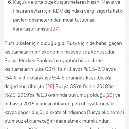
Küçük ve orta ölçekli işletmelerin Nisan, Mayıs ve
Haziran ayları için KDV dışındaki vergi sigorta katkı
payları ödemelerinden muaf tutulması
kararlaştırılmıştır.
[27]
Tüm ülkeler için olduğu gibi Rusya için de bahsi geçen
kısıtlamaların bir ekonomik maliyeti söz konusudur.
Rusya Merkez Bankası’nın yaptığı bir analizde
kısıtlamaların ülke GSYİH’sını 1 ayda %1,5-2, 3 ayda
%4-6, yıllık olarak ise %4-6 oranında küçülteceği
değerlendirilmiştir.
[28]
Rusya GSYİH’sinin 2018’de
%2,3, 2019’da %1,3 oranında büyümüş olduğu
[29]
ve
bilhassa 2015 yılından itibaren petrol fiyatlarındaki
kayda değer düşüş dikkate alındığında Rusya ekonomisi
olumsuz etkileneceğini ifade etmek mümkündür.