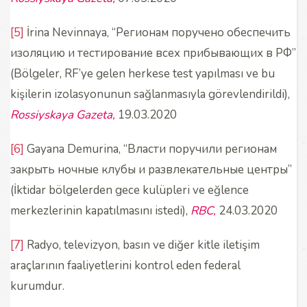
[5]
İrina Nevinnaya, “Регионам поручено обеспечить
изоляцию и тестирование всех прибывающих в РФ”
(Bölgeler, RF’ye gelen herkese test yapılması ve bu
kişilerin izolasyonunun sağlanmasıyla görevlendirildi),
Rossiyskaya Gazeta,
19.03.2020
[6]
Gayana Demurina, “Власти поручили регионам
закрыть ночные клубы и развлекательные центры”
(İktidar bölgelerden gece kulüpleri ve eğlence
merkezlerinin kapatılmasını istedi),
RBC,
24.03.2020
[7]
Radyo, televizyon, basın ve diğer kitle iletişim
araçlarının faaliyetlerini kontrol eden federal
kurumdur.