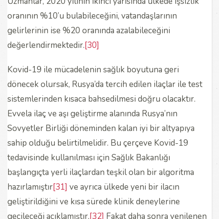
Uzmanlar, 2020 yılının ikinci yarısında ülkede işsizlik
oranının %10’u bulabileceğini, vatandaşlarının
gelirlerinin ise %20 oranında azalabileceğini
değerlendirmektedir.
[30]
Kovid-19 ile mücadelenin sağlık boyutuna geri
dönecek olursak, Rusya’da tercih edilen ilaçlar ile test
sistemlerinden kısaca bahsedilmesi doğru olacaktır.
Evvela ilaç ve aşı geliştirme alanında Rusya’nın
Sovyetler Birliği döneminden kalan iyi bir altyapıya
sahip olduğu belirtilmelidir. Bu çerçeve Kovid-19
tedavisinde kullanılması için Sağlık Bakanlığı
başlangıçta yerli ilaçlardan teşkil olan bir algoritma
hazırlamıştır
[31]
ve ayrıca ülkede yeni bir ilacın
geliştirildiğini ve kısa sürede klinik deneylerine
geçileceği açıklamıştır.
[32]
Fakat daha sonra yenilenen