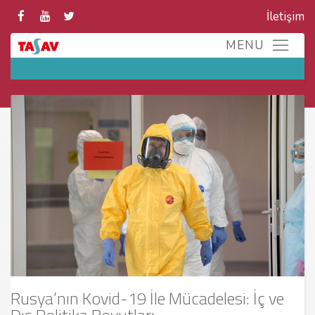
İletişim
Rusya’nın Kovid-19 İle Mücadelesi: İç ve