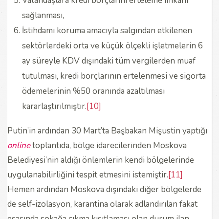
Vatandaşlara kredi borçlarını erteleme imkânı
sağlanması,
İstihdamı koruma amacıyla salgından etkilenen
sektörlerdeki orta ve küçük ölçekli işletmelerin 6
ay süreyle KDV dışındaki tüm vergilerden muaf
tutulması, kredi borçlarının ertelenmesi ve sigorta
ödemelerinin %50 oranında azaltılması
kararlaştırılmıştır.
[10]
Putin’in ardından 30 Mart’ta Başbakan Mişustin yaptığı
online
toplantıda, bölge idarecilerinden Moskova
Belediyesi’nin aldığı önlemlerin kendi bölgelerinde
uygulanabilirliğini tespit etmesini istemiştir.
[11]
Hemen ardından Moskova dışındaki diğer bölgelerde
de self-izolasyon, karantina olarak adlandırılan fakat
esasında sokağa çıkma kısıtlaması olan durum ilan