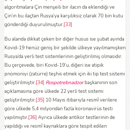
algoritmalara Çin menşeili bir ilacın da eklendiği ve
Çin’in bu ilaçtan Rusya’ya karşılıksız olarak 70 bin kutu
gönderdiği duyurulmuştur.
[33]
Bu alanda dikkat çeken bir diğer husus ise şubat ayında
Kovid-19 henüz geniş bir şekilde ülkeye yayılmamışken
Rusya’da yerli test sistemlerinin geliştirilmiş olmasıdır.
Bu çerçevede, biri Kovid-19’u, diğeri ise atipik
pnömoniyi (zatürre) teşhis etmek için iki tip test sistemi
geliştirilmiştir.
[34]
Rospotrebnadzor
başkanının son
açıklamasına göre ülkede 22 yerli test sistemi
geliştirilmiştir.
[35]
10 Mayıs itibarıyla resmî verilere
göre ülkede 5,4 milyondan fazla koronavirüs testi
yapılmıştır.
[36]
Ayrıca ülkede antikor testlerinin de
yapıldığı ve resmî kaynaklara göre tespit edilen