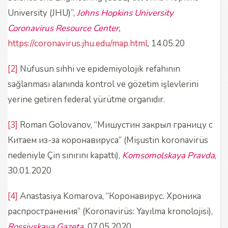
University (JHU)”,
Johns Hopkins University
Coronavirus Resource Center,
https://coronavirus.jhu.edu/map.html
, 14.05.20
[2]
Nüfusun sıhhi ve epidemiyolojik refahının
sağlanması alanında kontrol ve gözetim işlevlerini
yerine getiren federal yürütme organıdır.
[3]
Roman Golovanov, “Мишустин закрыл границу с
Китаем из-за коронавируса” (Mişustin koronavirüs
nedeniyle Çin sınırını kapattı),
Komsomolskaya Pravda
,
30.01.2020
[4]
Anastasiya Komarova, “Коронавирус. Хроника
распространения” (Koronavirüs: Yayılma kronolojisi),
Rossiyskaya Gazeta,
07.05.2020