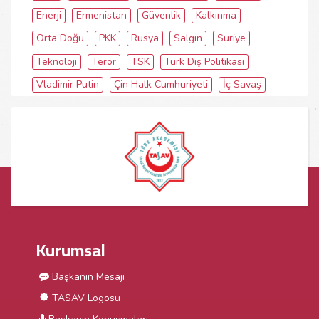
Enerji
Ermenistan
Güvenlik
Kalkınma
Orta Doğu
PKK
Rusya
Salgın
Suriye
Teknoloji
Terör
TSK
Türk Dış Politikası
Vladimir Putin
Çin Halk Cumhuriyeti
İç Savaş
Kurumsal
Başkanın Mesajı
TASAV Logosu