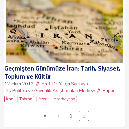
Geçmişten Günümüze İran: Tarih, Siyaset,
Toplum ve Kültür
12 Ekim 2012
Prof. Dr. Yalçın Sarıkaya
Dış Politika ve Güvenlik Araştırmaları Merkezi
Rapor
İran
Tahran
Azeri
Azerbaycan
1
2