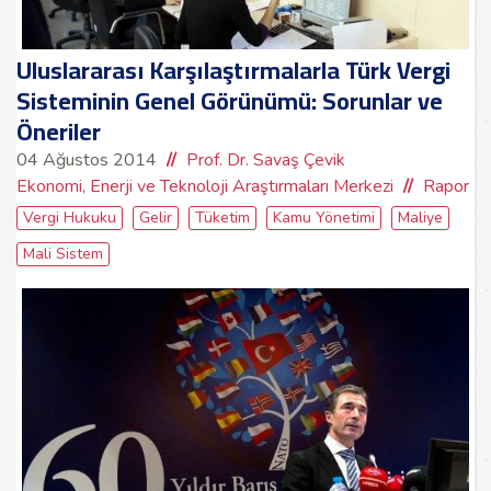
Uluslararası Karşılaştırmalarla Türk Vergi
Sisteminin Genel Görünümü: Sorunlar ve
Öneriler
04 Ağustos 2014
Prof. Dr. Savaş Çevik
Ekonomi, Enerji ve Teknoloji Araştırmaları Merkezi
Rapor
Vergi Hukuku
Gelir
Tüketim
Kamu Yönetimi
Maliye
Mali Sistem