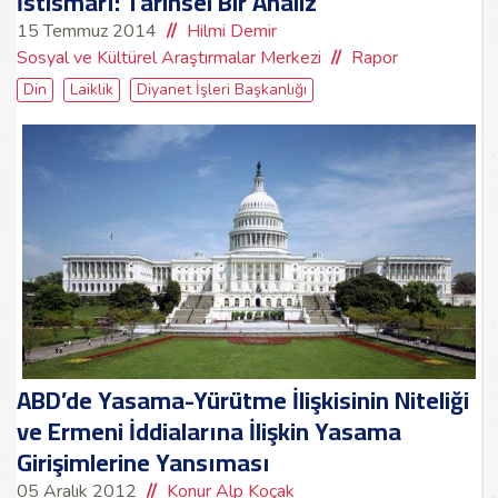
İstismarı: Tarihsel Bir Analiz
15 Temmuz 2014
Hilmi Demir
Sosyal ve Kültürel Araştırmalar Merkezi
Rapor
Din
Laiklik
Diyanet İşleri Başkanlığı
ABD’de Yasama-Yürütme İlişkisinin Niteliği
ve Ermeni İddialarına İlişkin Yasama
Girişimlerine Yansıması
05 Aralık 2012
Konur Alp Koçak