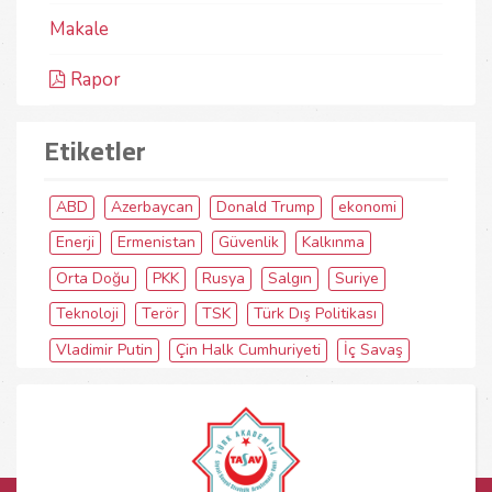
Makale
Rapor
Etiketler
ABD
Azerbaycan
Donald Trump
ekonomi
Enerji
Ermenistan
Güvenlik
Kalkınma
Orta Doğu
PKK
Rusya
Salgın
Suriye
Teknoloji
Terör
TSK
Türk Dış Politikası
Vladimir Putin
Çin Halk Cumhuriyeti
İç Savaş