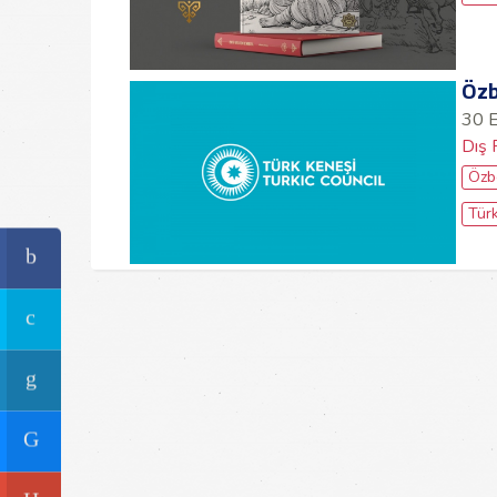
Özb
30 
Dış 
Özb
Tür