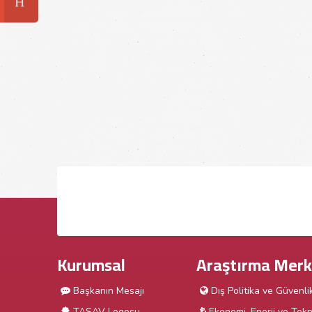
Kurumsal
Araştırma Merk
Başkanın Mesajı
Dış Politika ve Güvenli
TASAV Logosu
Ekonomi, Enerji ve Tekn