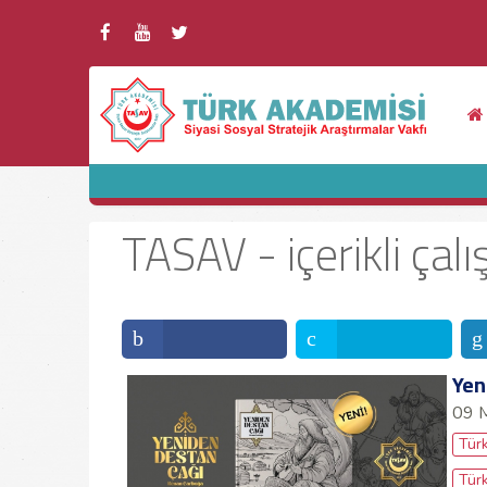
TASAV - içerikli çalı
Yen
09 
Türk
Türk