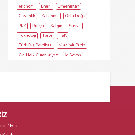
ekonomi
Enerji
Ermenistan
Güvenlik
Kalkınma
Orta Doğu
PKK
Rusya
Salgın
Suriye
Teknoloji
Terör
TSK
Türk Dış Politikası
Vladimir Putin
Çin Halk Cumhuriyeti
İç Savaş
İZ
örün Notu
n Kurulu