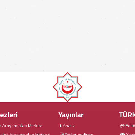
ezleri
Yayınlar
TÜRK
k Araştırmaları Merkezi
Analiz
Edit
oloji Araştırmaları Merkezi
Değerlendirme
Yayı