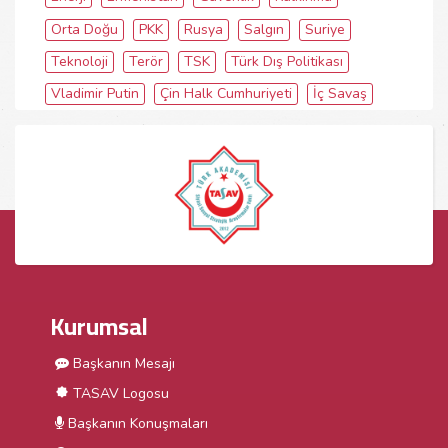
Orta Doğu
PKK
Rusya
Salgın
Suriye
Teknoloji
Terör
TSK
Türk Dış Politikası
Vladimir Putin
Çin Halk Cumhuriyeti
İç Savaş
Kurumsal
Başkanın Mesajı
TASAV Logosu
Başkanın Konuşmaları