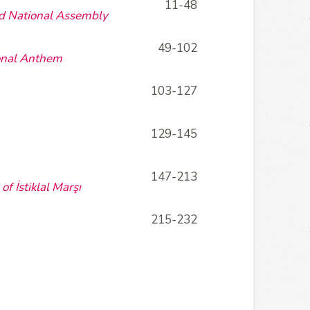
11-48
and National Assembly
49-102
onal Anthem
103-127
129-145
147-213
f İstiklal Marşı
215-232