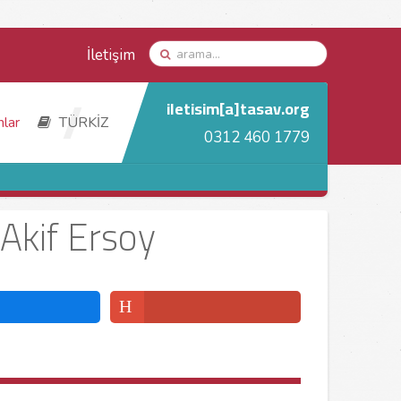
İletişim
iletisim[a]tasav.org
nlar
TÜRKİZ
0312 460 1779
 Akif Ersoy