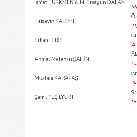
İsmet TÜRKMEN & M. Ersagun DALAN
Me
Öz
Hüseyin KALEMLİ
Th
İs
Erkan HİRİK
A 
Âk
Ahmet Metehan ŞAHİN
Ge
İs
Mustafa KARATAŞ
Al
Sa
Şamil YEŞİLYURT
Pr