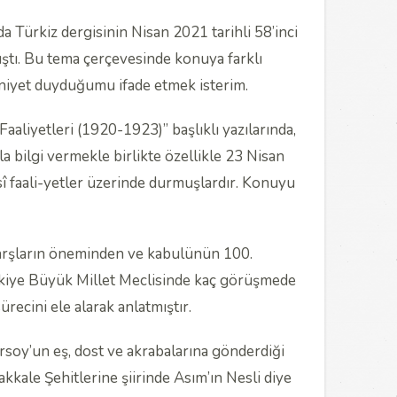
 Türkiz dergisinin Nisan 2021 tarihli 58’inci
ıştı. Bu tema çerçevesinde konuya farklı
niyet duyduğumu ifade etmek isterim.
iyetleri (1920-1923)” başlıklı yazılarında,
 bilgi vermekle birlikte özellikle 23 Nisan
 faali-yetler üzerinde durmuşlardır. Konuyu
 marşların öneminden ve kabulünün 100.
Türkiye Büyük Millet Meclisinde kaç görüşmede
recini ele alarak anlatmıştır.
rsoy’un eş, dost ve akrabalarına gönderdiği
kkale Şehitlerine şiirinde Asım’ın Nesli diye