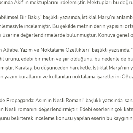
tasında Akif’in mektuplarını irdelemiştir. Mektupları bu doğ
bilimsel Bir Bakış” başlıklı yazısında, İstiklal Marşı’nı anla
lemesiyle incelemiştir. Bu şekilde metnin derin yapısını ortay
esi üzerine değerlendirmelerde bulunmuştur. Konuya genel ola
lfabe, Yazım ve Noktalama Özellikleri” başlıklı yazısında, “Tü
r dil ürünü, edebi bir metin ve şiir olduğunu, bu nedenle de bu
ıştır. Karataş, bu düşünceden hareketle, İstiklal Marşı’nın y
yazım kurallarını ve kullanılan noktalama işaretlerini Oğuz 
de Propaganda: Asım’ın Nesli Romanı” başlıklı yazısında, sa
n Nesli romanını değerlendirmiştir. Edebi eserlerin çok katm
uğunu belirterek inceleme konusu yapılan eserin bu kaygının