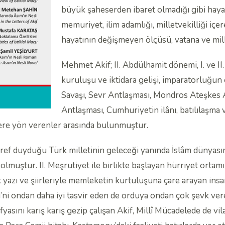
büyük şaheserden ibaret olmadığı gibi hayatı
memuriyet, ilim adamlığı, milletvekilliği içer
hayatının değişmeyen ölçüsü, vatana ve mil
Mehmet Akif; II. Abdülhamit dönemi, I. ve II. 
kuruluşu ve iktidara gelişi, imparatorluğun
Savaşı, Sevr Antlaşması, Mondros Ateşkes A
Antlaşması, Cumhuriyetin ilânı, batılılaşma
ere yön verenler arasında bulunmuştur.
f duyduğu Türk milletinin geleceği yanında İslâm dünyasın
p olmuştur. II. Meşrutiyet ile birlikte başlayan hürriyet ort
yazı ve şiirleriyle memleketin kurtuluşuna çare arayan insanl
’ni ondan daha iyi tasvir eden de orduya ondan çok şevk ve
sını karış karış gezip çalışan Akif, Millî Mücadelede de vilay