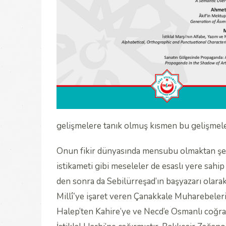
gelişmelere tanık olmuş kısmen bu gelişmel
Onun fikir dünyasında mensubu olmaktan şere
istikameti gibi meseleler de esaslı yere sahi
den sonra da Sebilürreşad’ın başyazarı olarak 
Millî’ye işaret veren Çanakkale Muharebeleri
Halep’ten Kahire’ye ve Necd’e Osmanlı coğrafya