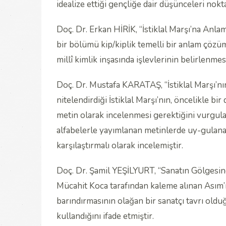
idealize ettiği gençliğe dair düşünceleri nok
Doç. Dr. Erkan HİRİK, “İstiklal Marşı’na Anlam
bir bölümü kip/kiplik temelli bir anlam çözüm
millî kimlik inşasında işlevlerinin belirlenm
Doç. Dr. Mustafa KARATAŞ, “İstiklal Marşı’nın A
nitelendirdiği İstiklal Marşı’nın, öncelikle bi
metin olarak incelenmesi gerektiğini vurgulam
alfabelerle yayımlanan metinlerde uy-gulanan 
karşılaştırmalı olarak incelemiştir.
Doç. Dr. Şamil YEŞİLYURT, “Sanatın Gölgesin
Mücahit Koca tarafından kaleme alınan Asım’ı
barındırmasının olağan bir sanatçı tavrı old
kullandığını ifade etmiştir.