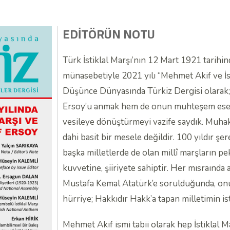
EDİTÖRÜN NOTU
Türk İstiklal Marşı’nın 12 Mart 1921 tarihind
münasebetiyle 2021 yılı “Mehmet Akif ve İsti
Düşünce Dünyasında Türkiz Dergisi olara
Ersoy’u anmak hem de onun muhteşem eseri 
vesileye dönüştürmeyi vazife saydık. Muhakka
dahi basit bir mesele değildir. 100 yıldır 
başka milletlerde de olan millî marşların p
kuvvetine, şiiriyete sahiptir. Her mısraında 
Mustafa Kemal Atatürk’e sorulduğunda, onu
hürriye; Hakkıdır Hakk’a tapan milletimin isti
Mehmet Akif ismi tabii olarak hep İstiklal Mar