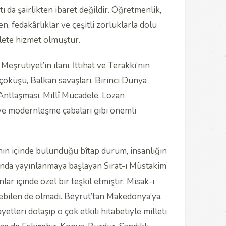
 da şairlikten ibaret değildir. Öğretmenlik,
en, fedakârlıklar ve çeşitli zorluklarla dolu
lete hizmet olmuştur.
Meşrutiyet’in ilanı, İttihat ve Terakki’nin
 çöküşü, Balkan savaşları, Birinci Dünya
ntlaşması, Millî Mücadele, Lozan
 ve modernleşme çabaları gibi önemli
ın içinde bulunduğu bîtap durum, insanlığın
amında yayınlanmaya başlayan Sırat-ı Müstakim’
ar içinde özel bir teşkil etmiştir. Misak-ı
rebilen de olmadı. Beyrut’tan Makedonya’ya,
etleri dolaşıp o çok etkili hitabetiyle milleti