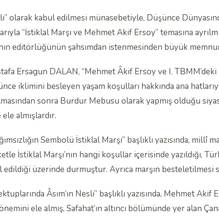
ılı” olarak kabul edilmesi münasebetiyle, Düşünce Dünyasında
arıyla “İstiklal Marşı ve Mehmet Akif Ersoy” temasına ayrılm
 sayının editörlüğünün şahsımdan istenmesinden büyük memnu
fa Ersagun DALAN, “Mehmet Âkif Ersoy ve I. TBMM’deki Faal
ce iklimini besleyen yaşam koşulları hakkında ana hatlarıyla
ılmasından sonra Burdur Mebusu olarak yapmış olduğu siyasî
 ele almışlardır.
sızlığın Sembolü İstiklal Marşı” başlıklı yazısında, millî
le İstiklal Marşı’nın hangi koşullar içerisinde yazıldığı, 
l edildiği üzerinde durmuştur. Ayrıca marşın besteletilmesi sü
uplarında Âsım’ın Nesli” başlıklı yazısında, Mehmet Akif E
önemini ele almış, Safahat’ın altıncı bölümünde yer alan Çana