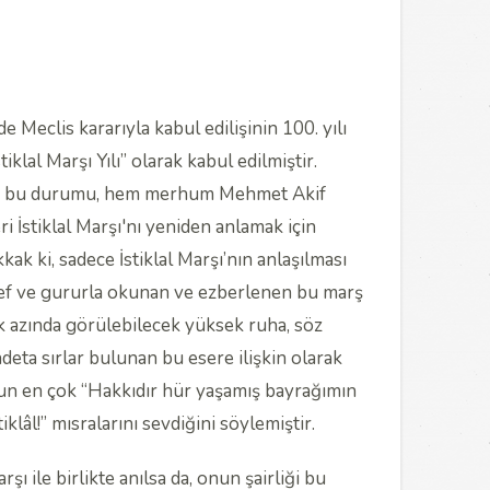
e Meclis kararıyla kabul edilişinin 100. yılı
klal Marşı Yılı” olarak kabul edilmiştir.
k; bu durumu, hem merhum Mehmet Akif
İstiklal Marşı'nı yeniden anlamak için
k ki, sadece İstiklal Marşı’nın anlaşılması
şeref ve gururla okunan ve ezberlenen bu marş
ek azında görülebilecek yüksek ruha, söz
adeta sırlar bulunan bu esere ilişkin olarak
n en çok “Hakkıdır hür yaşamış bayrağımın
klâl!” mısralarını sevdiğini söylemiştir.
şı ile birlikte anılsa da, onun şairliği bu