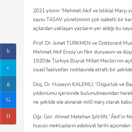
2021 yılının “Mehmet Akif ve İstiklal Marşı y
sayısı TASAV yönetiminin çok isabetli bir kar
açılardan yaklaşan yazıların yer aldığı bu
Prof. Dr. İsmet TÜRKMEN ve Doktorant Musta
Mehmet Akif Ersoy’un fikir dünyasını ve düşün
1920’de Türkiye Büyük Millet Meclisi’nin aç
siyasî faaliyetler noktasında etraflı bir şekilde
Doç. Dr. Hüseyin KALEMLİ, “Özgürlük ve Bağım
yıldönümü içerisinde bulunulmasından hareket
ne şekilde ele alınarak millî marş olarak kabu
Öğr. Gör. Ahmet Metehan ŞAHİN, “Âkif’in Mekt
hususi mektupların edebiyat tarihi açısından 