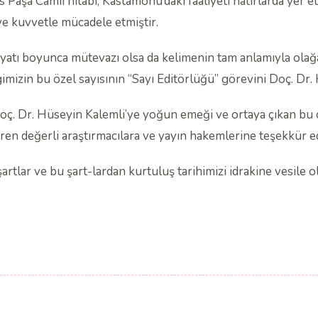
os Paşa Camii hitabı, Kastamonu’daki faaliyeti hatırlarda yer e
ve kuvvetle mücadele etmiştir.
, hayatı boyunca mütevazı olsa da kelimenin tam anlamıyla ol
gimizin bu özel sayısının “Sayı Editörlüğü” görevini Doç. Dr.
ç. Dr. Hüseyin Kalemli’ye yoğun emeği ve ortaya çıkan bu ç
en değerli araştırmacılara ve yayın hakemlerine teşekkür ed
 şartlar ve bu şart-lardan kurtuluş tarihimizi idrakine vesile o