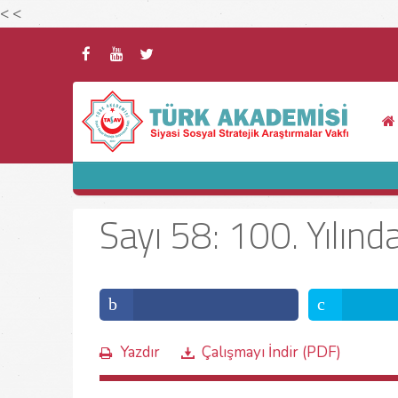
<
<
Sayı 58: 100. Yılın
Yazdır
Çalışmayı İndir (PDF)