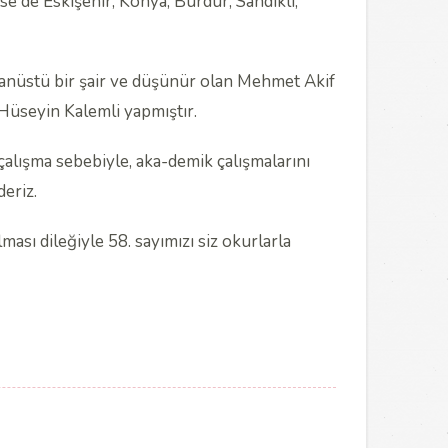
tse de Eskişehir, Konya, Burdur, Sandıklı,
ağanüstü bir şair ve düşünür olan Mehmet Akif
 Hüseyin Kalemli yapmıştır.
alışma sebebiyle, aka-demik çalışmalarını
eriz.
lması dileğiyle 58. sayımızı siz okurlarla