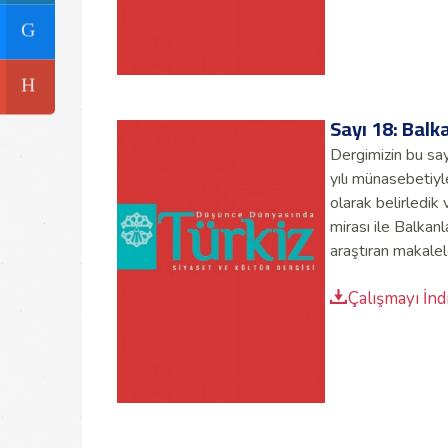
Sayı 18: Balk
Dergimizin bu say
yılı münasebetiyl
olarak belirledik
mirası ile Balkanl
araştıran makalele
Çalışmayı İnd