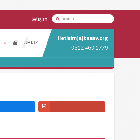
İletişim
iletisim[a]tasav.org
nlar
TÜRKİZ
0312 460 1779