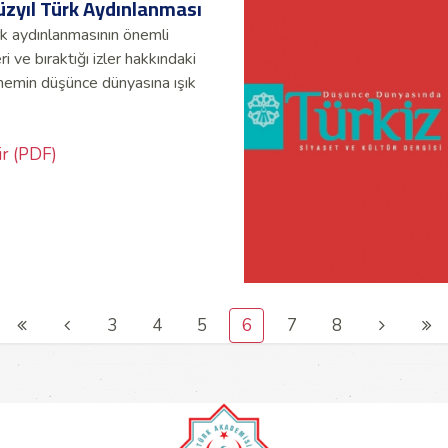
Yüzyıl Türk Aydınlanması
ürk aydınlanmasının önemli
ri ve bıraktığı izler hakkındaki
önemin düşünce dünyasına ışık
ir (PDF)
3
4
5
6
7
8