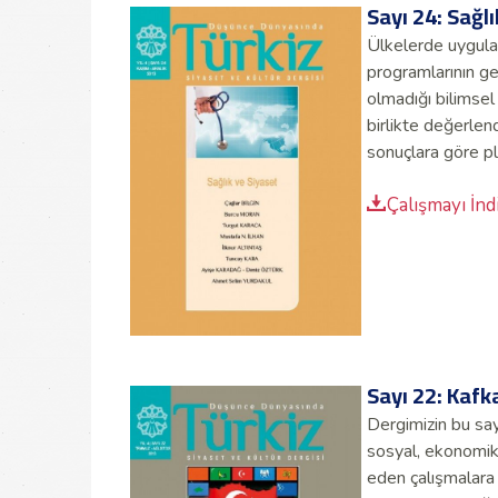
Sayı 24: Sağl
Ülkelerde uygula
programlarının ge
olmadığı bilimsel 
birlikte değerlend
sonuçlara göre pl
Çalışmayı İnd
Sayı 22: Kafk
Dergimizin bu say
sosyal, ekonomik 
eden çalışmalara 