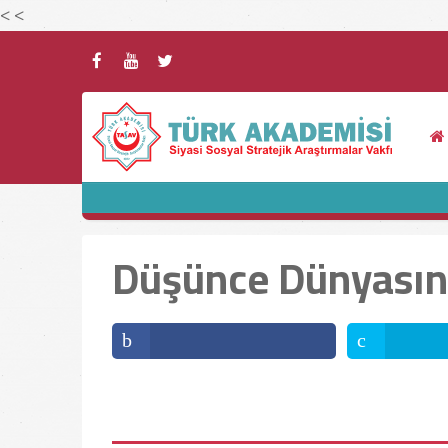
<
<
Düşünce Dünyası