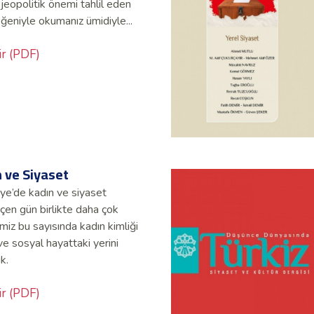
 jeopolitik önemi tahlil eden
eğeniyle okumanız ümidiyle...
ir (PDF)
n ve Siyaset
ye’de kadın ve siyaset
çen gün birlikte daha çok
imiz bu sayısında kadın kimliği
ve sosyal hayattaki yerini
k.
ir (PDF)