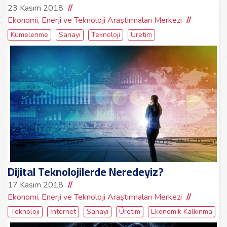
23 Kasım 2018
Ekonomi, Enerji ve Teknoloji Araştırmaları Merkezi
Kümelenme
Sanayi
Teknoloji
Üretim
Dijital Teknolojilerde Neredeyiz?
17 Kasım 2018
Ekonomi, Enerji ve Teknoloji Araştırmaları Merkezi
Teknoloji
İnternet
Sanayi
Üretim
Ekonomik Kalkınma