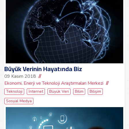
Büyük Verinin Hayatında Biz
09 Kasım 2018
Ekonomi, Enerji ve Teknoloji Araştırmaları Merkezi
Teknoloji
İnternet
Büyük Veri
Bilim
Bilişim
Sosyal Medya