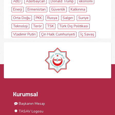
ABD
Azerbaycan
Donald Trump
ekonomi
Enerji
Ermenistan
Güvenlik
Kalkınma
Orta Doğu
PKK
Rusya
Salgın
Suriye
Teknoloji
Terör
TSK
Türk Dış Politikası
Vladimir Putin
Çin Halk Cumhuriyeti
İç Savaş
Kurumsal
Başkanın Mesajı
TASAV Logosu